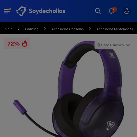
0
Inicio
Gaming
Accesorios Consolas
Accesorios Nintendo Swi
-72%
Hace 6 meses