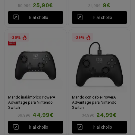
25,90€
9€
59,99€
24,99€
Ir al chollo
Ir al chollo
-36%
-29%
Mando inalámbrico PowerA
Mando con cable PowerA
Advantage para Nintendo
Advantage para Nintendo
Switch
Switch
44,99€
24,99€
69,99€
34,99€
Ir al chollo
Ir al chollo