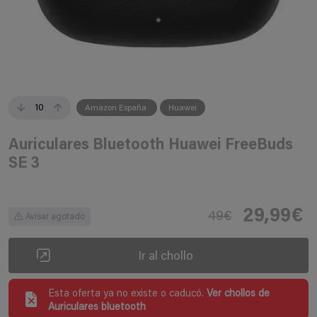
10
Amazon España
Huawei
Auriculares Bluetooth Huawei FreeBuds
SE 3
29,99€
49€
Avisar agotado
Ir al chollo
Esta oferta ya no existe o caducó.
Ver chollos de
Auriculares bluetooth