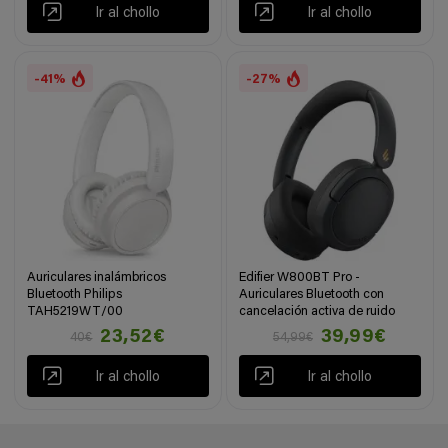
Ir al chollo
Ir al chollo
-41%
-27%
Auriculares inalámbricos
Edifier W800BT Pro -
Bluetooth Philips
Auriculares Bluetooth con
TAH5219WT/00
cancelación activa de ruido
23,52€
39,99€
40€
54,99€
Ir al chollo
Ir al chollo