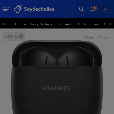
0
Inicio
Informática y Electrónica
Audio
Auriculares
Aur
-39%
Hace un año