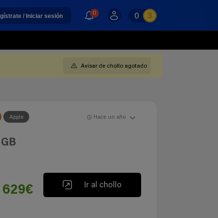
0
0
gístrate / Iniciar sesión
Avisar de chollo agotado
Apple
Hace un año
8 GB
Ir al chollo
629€