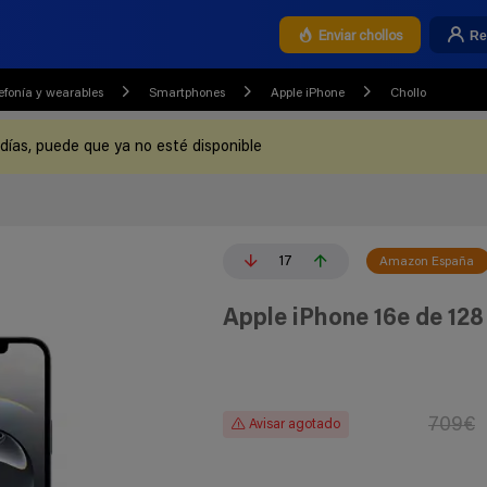
Re
Enviar chollos
efonía y wearables
Smartphones
Apple iPhone
Chollo
 días, puede que ya no esté disponible
17
Amazon España
Apple iPhone 16e de 12
709€
Avisar agotado