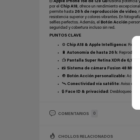
El
Apple iPhone 16e de 128 GB
fusiona potencia 
por el
Chip A18
, ofrece un rendimiento excepcional
permite hasta
26 h de reproducción de vídeo
,
resistencia superior y colores vibrantes. En fotograf
selfies perfectos. Además, el
Botón Acción
persona
seguridad y cobertura incluso sin red.
PUNTOS CLAVE
⚙️
Chip A18 & Apple Intelligence
: Rendi
🔋
Autonomía de hasta 26 h
: Reproducci
📺
Pantalla Super Retina XDR de 6,1″
: O
📸
Sistema de cámara Fusion 48 MP
: F
🔘
Botón Acción personalizable
: Accede
🛰️
Conectividad vía satélite
: Aviso de e
🔒
Face ID & privacidad
: Desbloqueo y pa
0
COMENTARIOS
CHOLLOS RELACIONADOS