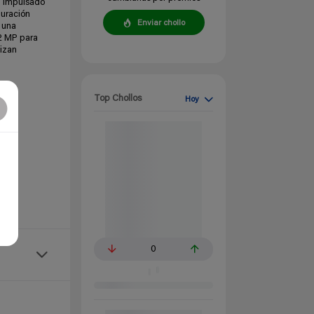
. Impulsado
duración
Enviar chollo
 una
 12 MP para
izan
Top Chollos
Hoy
0