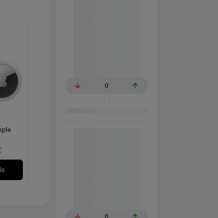
0
pple
€
lo
0