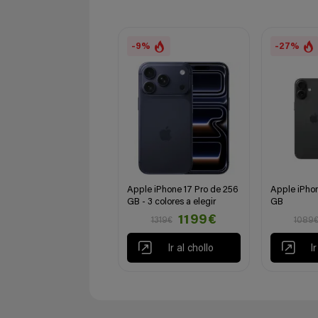
-9%
-27%
Apple iPhone 17 Pro de 256
Apple iPhon
GB - 3 colores a elegir
GB
1199€
1319€
1089
Ir al chollo
I