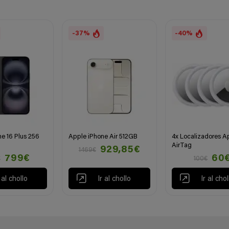
-37%
-40%
e 16 Plus 256
Apple iPhone Air 512GB
4x Localizadores A
AirTag
929,85€
1469€
799€
60
€
100€
r al chollo
Ir al chollo
Ir al chol