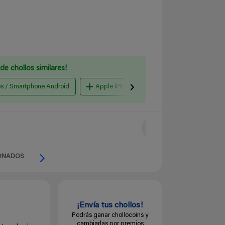
de chollos similares!
es / Smartphone Android
Apple iPhone
Amazon España
ONADOS
¡Envía tus chollos!
Podrás ganar chollocoins y
cambiarlas por premios