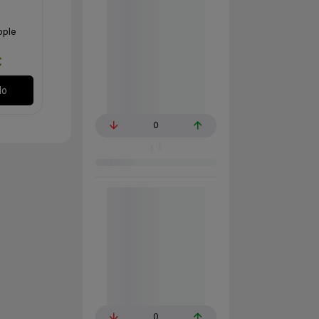
pple
€
lo
0
0