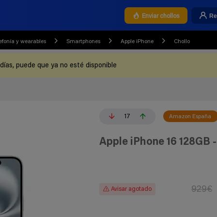
Re
Enviar chollos
efonía y wearables
Smartphones
Apple iPhone
Chollo
 días, puede que ya no esté disponible
17
Amazon España
Apple iPhone 16 128GB - 
929€
Avisar agotado