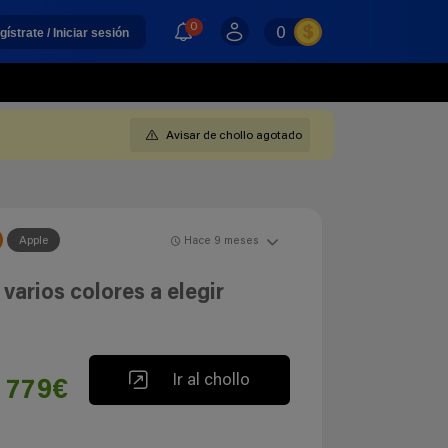
0
0
gístrate / Iniciar sesión
Avisar de chollo agotado
Apple
Hace 9 meses
varios colores a elegir
Ir al chollo
779€