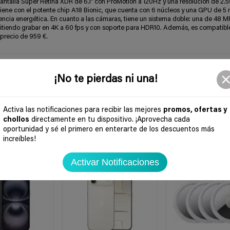
 pantalla Super Retina XDR de 6.1” con ProMotion a 120Hz y una resolución de 2.5
Viene con el potente chip A18 Bionic, que cuenta con 6 núcleos y una GPU de 5 
encia energética. En cuanto a las cámaras, tiene un sistema doble: una de 48 M
rmitiendo grabar en 4K a 60 fps y con soporte para HDR10. Además, es compatibl
 precio de 959 €.
¡No te pierdas ni una!
Activa las notificaciones para recibir las mejores
promos, ofertas y
chollos
directamente en tu dispositivo. ¡Aprovecha cada
oportunidad y sé el primero en enterarte de los descuentos más
increíbles!
-37%
-40%
Activar Notificaciones