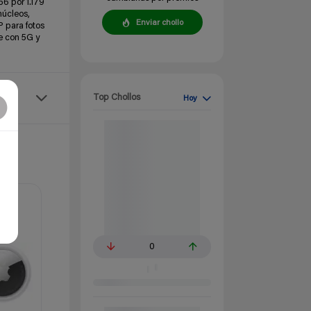
56 por 1.179
núcleos,
Enviar chollo
P para fotos
e con 5G y
Top Chollos
Hoy
0