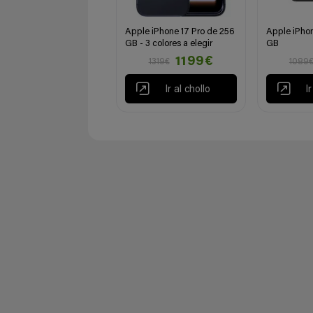
Apple iPhone 17 Pro de 256
Apple iPhon
GB - 3 colores a elegir
GB
1199€
1319€
1089
Ir al chollo
I