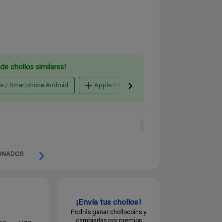
de chollos similares!
es / Smartphone Android
Apple iPhone
Amazon España
ONADOS
¡Envía tus chollos!
Podrás ganar chollocoins y
cambiarlas por premios