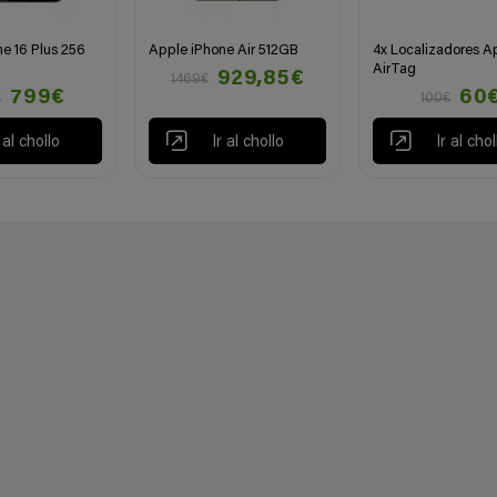
e 16 Plus 256
Apple iPhone Air 512GB
4x Localizadores A
AirTag
929,85€
1469€
799€
60
€
100€
r al chollo
Ir al chollo
Ir al chol