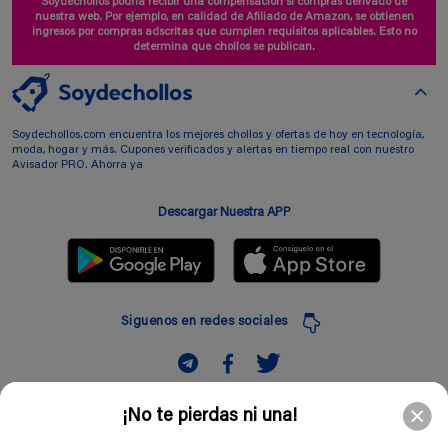
Soydechollos podría recibir una compensación si compras derivado de
nuestra web. Por ejemplo, en calidad de Afiliado de Amazon, se obtienen
ingresos por compras adscritas que cumplen requisitos aplicables. Esto no
determina que chollos se publican.
Soydechollos.com encuentra los mejores chollos y ofertas de hoy en tecnología,
moda, hogar y más. Cupones verificados y alertas en tiempo real con nuestro
Avisador PRO. Ahorra ya
Descargar Nuestra APP
Siguenos en redes sociales
Suscribir
¡No te pierdas ni una!
Introduciendo mi correo electronico acepto la politica de privacidad y doy mi