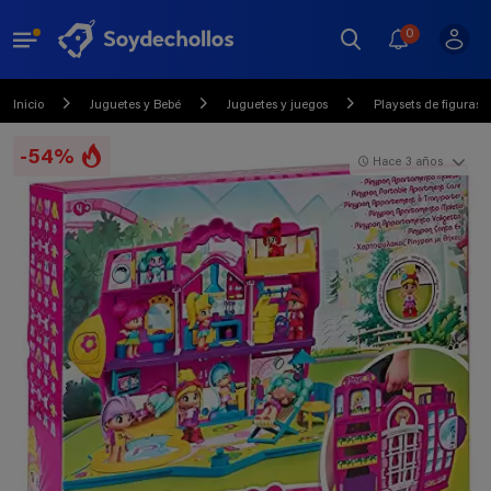
0
Inicio
Juguetes y Bebé
Juguetes y juegos
Playsets de figuras 
-54%
Hace 3 años