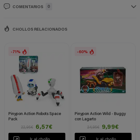
0
COMENTARIOS
CHOLLOS RELACIONADOS
-71%
-60%
Pinypon Action Robots Space
Pinypon Action Wild - Buggy
Pack
con Lagarto
6,57€
9,99€
22,95€
24,95€
Ir al chollo
Ir al chollo