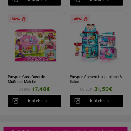
-50%
-45%
Pinypon Casa Rosa de
Pinypon Socorro Hospital con 6
Muñecas Maletín
Salas
17,48€
31,50€
34,95€
56,95€
Ir al chollo
Ir al chollo