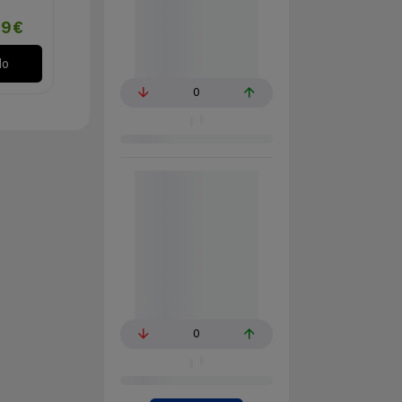
99€
lo
0
0