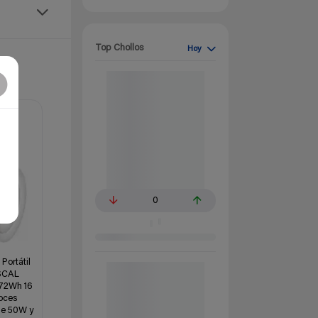
Top Chollos
Hoy
0
Portátil
OSCAL
72Wh 16
voces
de 50W y