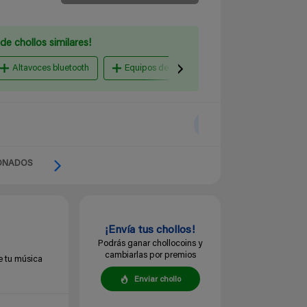
de chollos similares!
Altavoces bluetooth
Equipos de altavoces
Sistemas multi
ONADOS
¡Envía tus chollos!
Podrás ganar chollocoins y
cambiarlas por premios
ue tu música
Enviar chollo