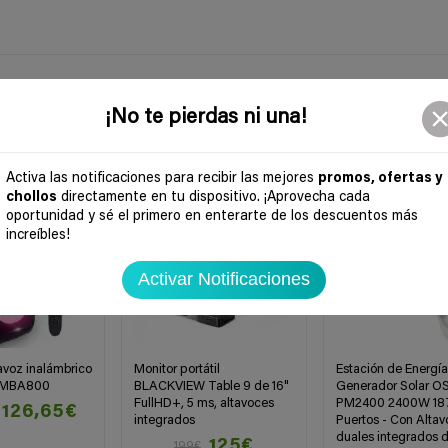
¡No te pierdas ni una!
-37%
-55%
Activa las notificaciones para recibir las mejores
promos, ofertas y
chollos
directamente en tu dispositivo. ¡Aprovecha cada
oportunidad y sé el primero en enterarte de los descuentos más
increíbles!
Activar Notificaciones
avoz inalámbrico
Monitor portátil
Estación de Energía 
UMBA800
BLACKVIEW Table 9 de 16"
Generador Solar 
FullHD+, 5 ms, altavoces
PM2400 2400W 18
126,65€
integrados
Puertos - Con Alta
duales integrados 
125€
199€