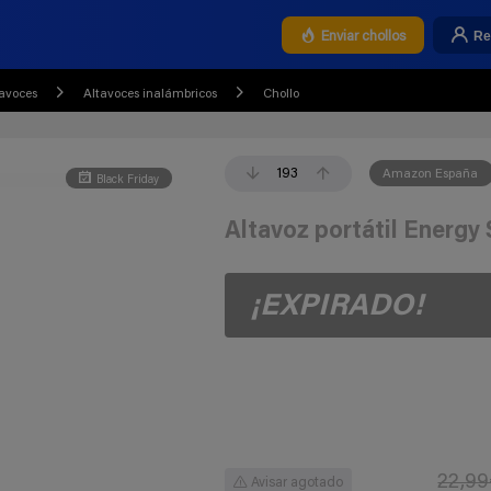
Re
Enviar chollos
avoces
Altavoces inalámbricos
Chollo
193
Amazon España
Black Friday
Altavoz portátil Energy
¡EXPIRADO!
22,99
Avisar agotado