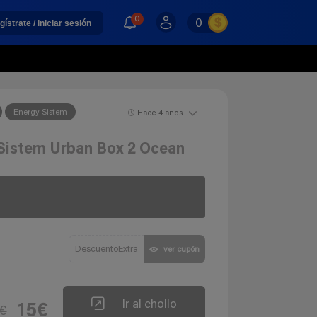
0
0
gístrate / Iniciar sesión
Energy Sistem
Hace 4 años
 Sistem Urban Box 2 Ocean
DescuentoExtra
ver cupón
Ir al chollo
15€
€