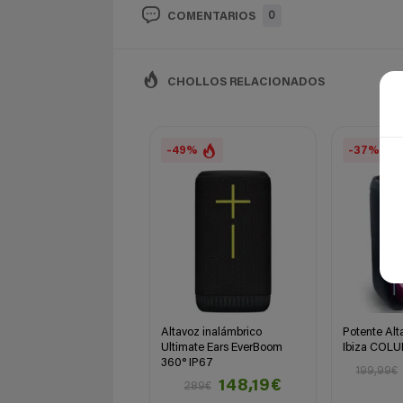
0
COMENTARIOS
CHOLLOS RELACIONADOS
-49%
-37%
Altavoz inalámbrico
Potente Alt
Ultimate Ears EverBoom
Ibiza COL
360° IP67
199,99€
148,19€
289€