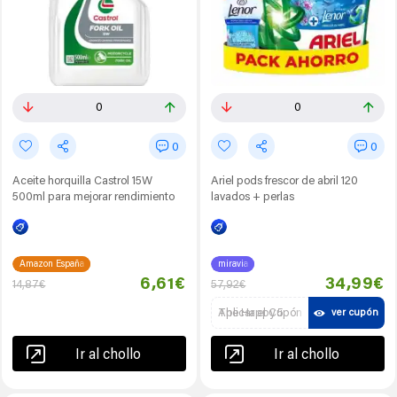
0
0
0
0
Aceite horquilla Castrol 15W
Ariel pods frescor de abril 120
500ml para mejorar rendimiento
lavados + perlas
Amazon España
miravia
6,61€
34,99€
14,87€
57,92€
Aplicar el Cupón The Happy 5
ver cupón
Ir al chollo
Ir al chollo