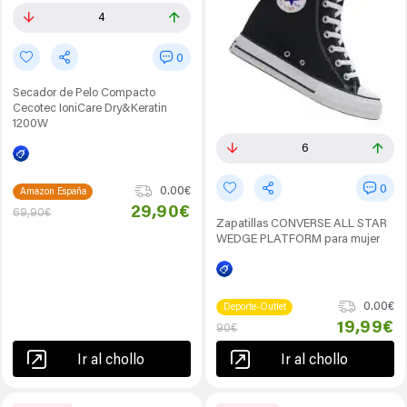
4
0
Secador de Pelo Compacto
Cecotec IoniCare Dry&Keratin
1200W
6
0
0.00€
Amazon España
29,90€
69,90€
Zapatillas CONVERSE ALL STAR
WEDGE PLATFORM para mujer
0.00€
Deporte-Outlet
19,99€
90€
Ir al chollo
Ir al chollo