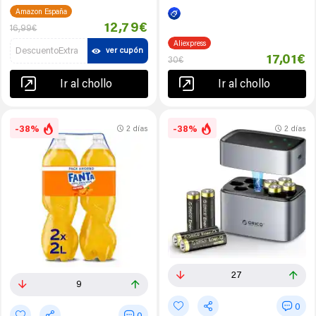
Amazon España
12,79€
16,99€
Aliexpress
DescuentoExtra
ver cupón
17,01€
30€
Ir al chollo
Ir al chollo
-38%
-38%
2 días
2 días
27
9
0