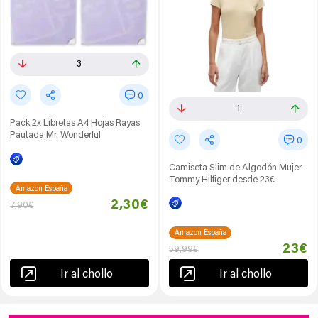
3
0
1
Pack 2x Libretas A4 Hojas Rayas
Pautada Mr. Wonderful
0
Camiseta Slim de Algodón Mujer
Tommy Hilfiger desde 23€
Amazon España
2,30€
7,90€
Amazon España
23€
59,99€
Ir al chollo
Ir al chollo