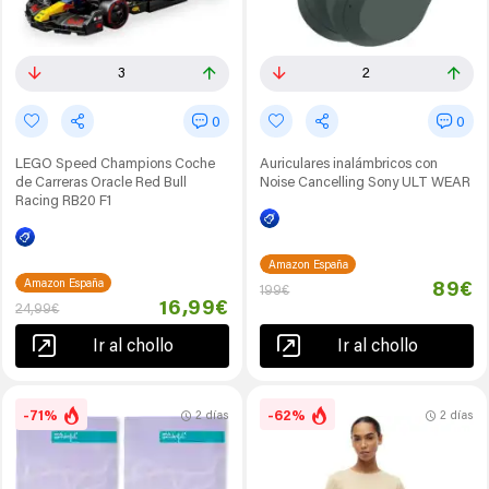
3
2
0
0
LEGO Speed Champions Coche
Auriculares inalámbricos con
de Carreras Oracle Red Bull
Noise Cancelling Sony ULT WEAR
Racing RB20 F1
Amazon España
Amazon España
89€
199€
16,99€
24,99€
Ir al chollo
Ir al chollo
-71%
-62%
2 días
2 días