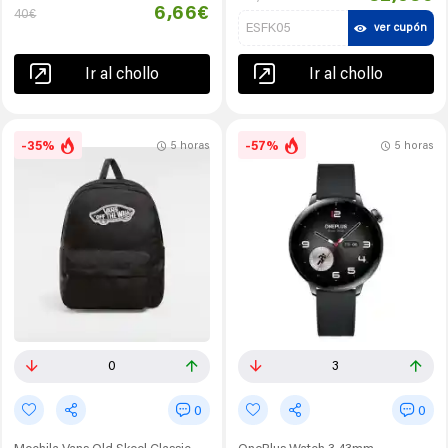
6,66€
40€
ESFK05
ver cupón
Ir al chollo
Ir al chollo
-35%
-57%
5 horas
5 horas
0
3
0
0