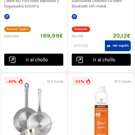
Lefant M2 Plus robot aspirador y
Auriculares Oneodio F4 Retro
fregasuelos 6000Pa
Bluetooth HiFi metal
Amazon España
Aliexpress
169,99€
20,12€
599,99€
35,43€
ESSC02
ver cupón
Ir al chollo
Ir al chollo
-40%
-23%
5 horas
5 horas