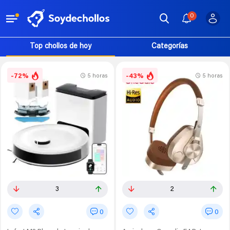
0
Top chollos de hoy
Categorías
-72%
-43%
5 horas
5 horas
3
2
0
0