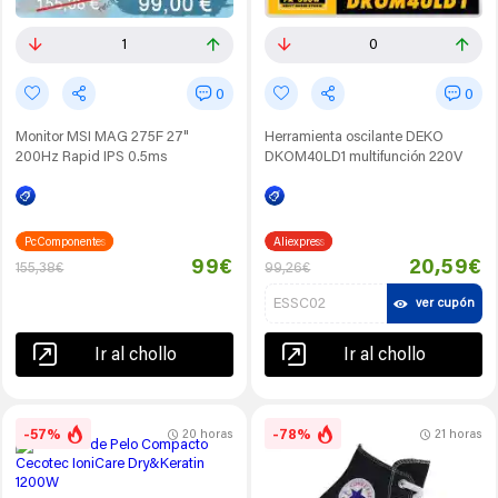
1
0
0
0
Monitor MSI MAG 275F 27"
Herramienta oscilante DEKO
200Hz Rapid IPS 0.5ms
DKOM40LD1 multifunción 220V
PcComponentes
Aliexpress
99€
20,59€
155,38€
99,26€
ESSC02
ver cupón
Ir al chollo
Ir al chollo
-57%
-78%
20 horas
21 horas