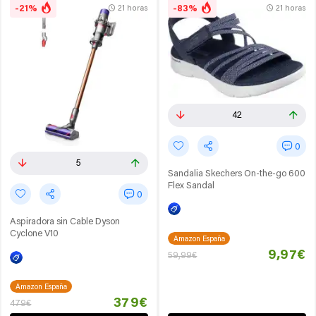
-21%
-83%
21 horas
21 horas
42
0
5
Sandalia Skechers On-the-go 600
Flex Sandal
0
Aspiradora sin Cable Dyson
Cyclone V10
Amazon España
9,97€
59,99€
Amazon España
379€
479€