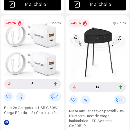
Ir al chollo
Ir al chollo
-25%
-43%
21 horas
2 días
6
13
0
0
Pack 2x Cargadores USB C 30W
Mesa auxiliar altavoz portátil 20W
Carga Rápida + 2x Cables de 2m
Bluetooth Base de carga
inalámbrica - TD Systems
SM20B11P