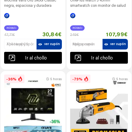
Mochila Vans Old Skool Classic
OnePlus Watch 3 43mm
negra, espaciosa y duradera
smartwatch con monitor de salud
miravia
miravia
30,84€
107,99€
47,71€
249€
Aplicar el Cupón The Happy 5
Aplica cupón Megapromo
ver cupón
ver cupón
Ir al chollo
Ir al chollo
-36%
-79%
5 horas
5 horas