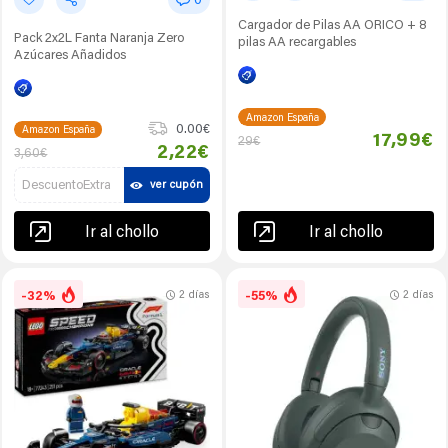
0
Cargador de Pilas AA ORICO + 8
Pack 2x2L Fanta Naranja Zero
pilas AA recargables
Azúcares Añadidos
Amazon España
0.00€
Amazon España
17,99€
29€
2,22€
3,60€
DescuentoExtra
ver cupón
Ir al chollo
Ir al chollo
-32%
-55%
2 días
2 días