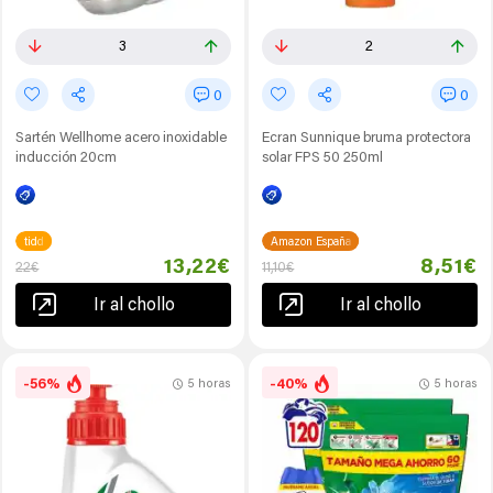
3
2
0
0
Sartén Wellhome acero inoxidable
Ecran Sunnique bruma protectora
inducción 20cm
solar FPS 50 250ml
tidd
Amazon España
13,22€
8,51€
22€
11,10€
Ir al chollo
Ir al chollo
-56%
-40%
5 horas
5 horas