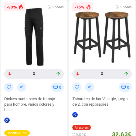
-83%
-75%
5 horas
5 horas
0
0
0
0
Dickies pantalones de trabajo
Taburetes de bar Vasagle, juego
para hombre, varios colores y
de 2, con reposapiés
tallas
Aliexpress
Deporte-Outlet
32,63€
129,99€