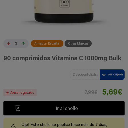
3
Amazon España
Otras Marcas
90 comprimidos Vitamina C 1000mg Bulk
DescuentoExtra
ver cupón
5,69€
7,99€
Avisar agotado
Ir al chollo
¡Ojo! Este chollo se publicó hace más de 7 días,