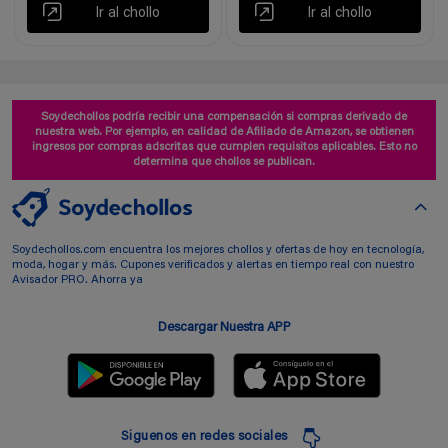
Ir al chollo
Ir al chollo
Soydechollos podría recibir una compensación si compras derivado de
nuestra web. Por ejemplo, en calidad de Afiliado de Amazon, se obtienen
ingresos por compras adscritas que cumplen requisitos aplicables. Esto no
determina que chollos se publican.
Soydechollos.com encuentra los mejores chollos y ofertas de hoy en tecnología,
moda, hogar y más. Cupones verificados y alertas en tiempo real con nuestro
Avisador PRO. Ahorra ya
Descargar Nuestra APP
Siguenos en redes sociales