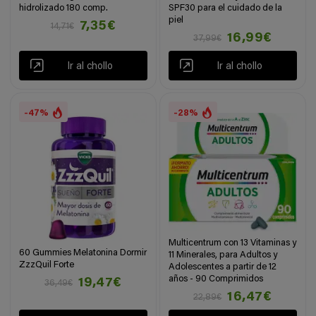
hidrolizado 180 comp.
SPF30 para el cuidado de la
piel
7,35€
14,71€
16,99€
37,99€
Ir al chollo
Ir al chollo
-47%
-28%
Multicentrum con 13 Vitaminas y
60 Gummies Melatonina Dormir
11 Minerales, para Adultos y
ZzzQuil Forte
Adolescentes a partir de 12
años - 90 Comprimidos
19,47€
36,49€
16,47€
22,89€