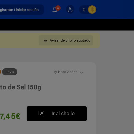
0
0
gístrate / Iniciar sesión
Avisar de chollo agotado
Lay's
Hace 2 años
to de Sal 150g
Ir al chollo
7,45€