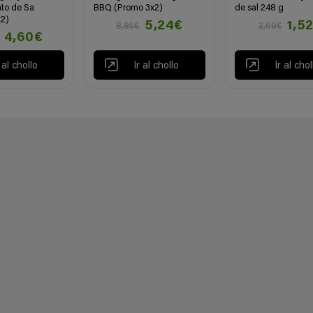
nto de Sa
BBQ (Promo 3x2)
de sal 248 g
2)
5,24€
1,5
8,85€
2,69€
4,60€
r al chollo
Ir al chollo
Ir al chol