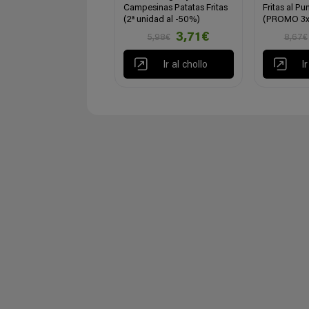
Campesinas Patatas Fritas
Fritas al Pu
(2ª unidad al -50%)
(PROMO 3x
3,71€
5,98€
8,67€
Ir al chollo
I