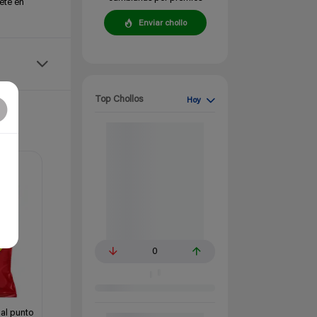
ete en
Enviar chollo
Top Chollos
Hoy
0
 al punto