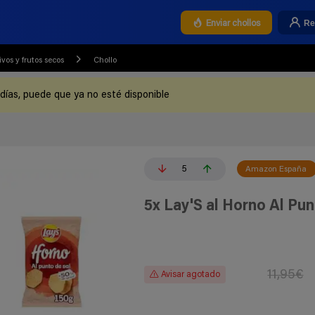
Re
Enviar chollos
ivos y frutos secos
Chollo
 días, puede que ya no esté disponible
5
Amazon España
5x Lay'S al Horno Al Pun
11,95€
Avisar agotado