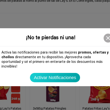
os de patatas al horno al punto de sal de Lay's. En El Corte Inglés, cada paqu
¡No te pierdas ni una!
Activa las notificaciones para recibir las mejores
promos, ofertas y
chollos
directamente en tu dispositivo. ¡Aprovecha cada
-41%
-43%
oportunidad y sé el primero en enterarte de los descuentos más
increíbles!
Activar Notificaciones
 Lay's Patatas
3x185g Patatas Pringles
Patatas Fritas Lay's