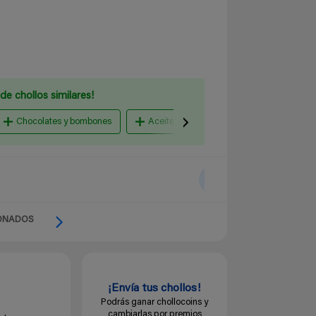
de chollos similares!
Chocolates y bombones
Aceites y salsas
Caramelos, chicl
ONADOS
¡Envía tus chollos!
Podrás ganar chollocoins y
cambiarlas por premios