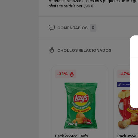
Ahorra en Amazon con estos 5 paquetes de 150 gram
oferta te saldría por 1,99 €.
0
COMENTARIOS
CHOLLOS RELACIONADOS
-38%
-47%
Pack 2x242g Lay's
Pack 3x248g