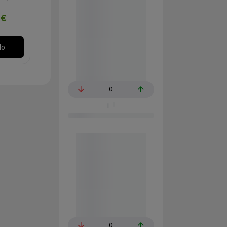
2€
lo
0
0