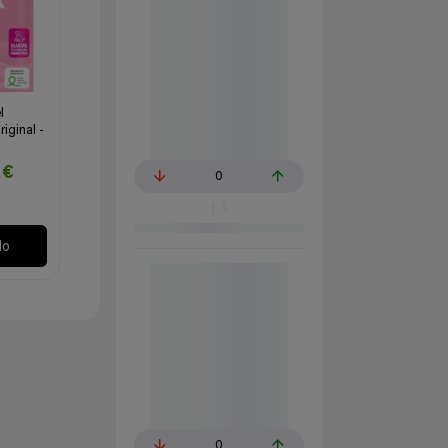
l
iginal -
2€
0
lo
0