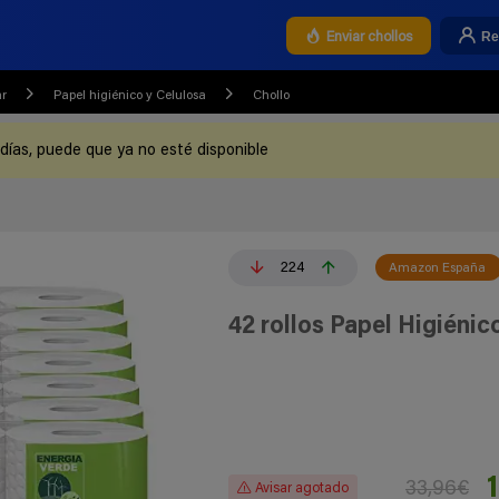
Re
Enviar chollos
ar
Papel higiénico y Celulosa
Chollo
 días, puede que ya no esté disponible
224
Amazon España
42 rollos Papel Higiéni
33,96€
Avisar agotado