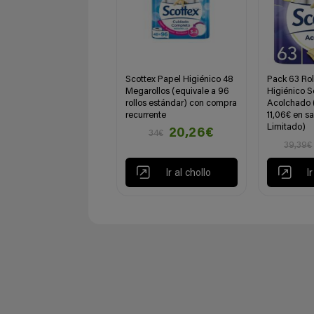
Scottex Papel Higiénico 48
Pack 63 Rol
Megarollos (equivale a 96
Higiénico S
rollos estándar) con compra
Acolchado 
recurrente
11,06€ en s
Limitado)
20,26€
34€
39,39€
Ir al chollo
I