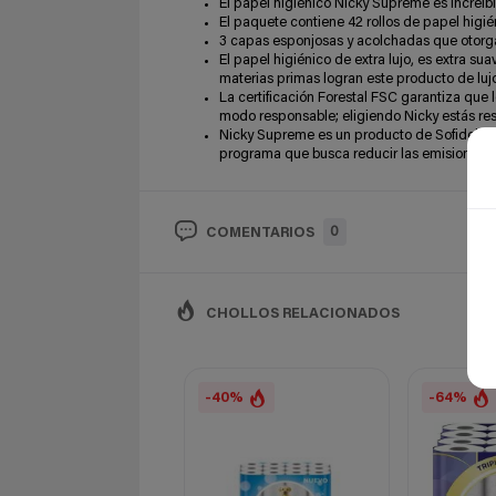
El papel higiénico Nicky Supreme es increí
El paquete contiene 42 rollos de papel higién
3 capas esponjosas y acolchadas que otorga
El papel higiénico de extra lujo, es extra s
materias primas logran este producto de luj
La certificación Forestal FSC garantiza qu
modo responsable; eligiendo Nicky estás r
Nicky Supreme es un producto de Sofidel, 
programa que busca reducir las emisiones
0
COMENTARIOS
CHOLLOS RELACIONADOS
-40%
-64%