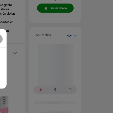
olo gesto
Enviar chollo
ualable
ción de las
ionados en
rs, un
Top Chollos
Hoy
0