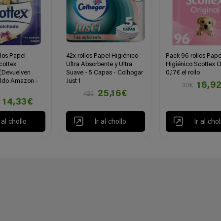
los Papel
42x rollos Papel Higiénico
Pack 96 rollos Pape
cottex
Ultra Absorbente y Ultra
Higiénico Scottex Or
(Devuelven
Suave - 5 Capas - Colhogar
0,17€ el rollo
aldo Amazon -
Just 1
16,9
30€
25,16€
42€
14,33€
r al chollo
Ir al chollo
Ir al chol