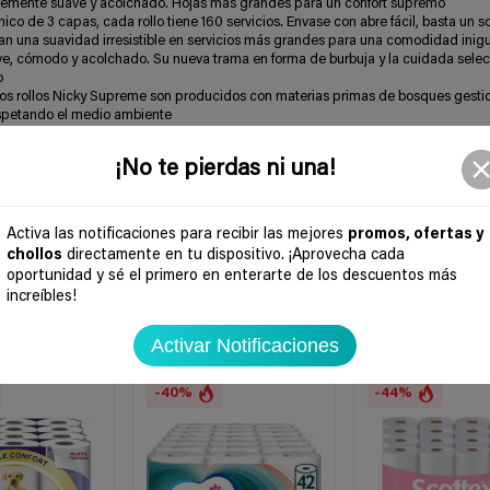
blemente suave y acolchado. Hojas más grandes para un confort supremo
ico de 3 capas, cada rollo tiene 160 servicios. Envase con abre fácil, basta un s
n una suavidad irresistible en servicios más grandes para una comodidad inig
uave, cómodo y acolchado. Su nueva trama en forma de burbuja y la cuidada selec
o
e los rollos Nicky Supreme son producidos con materias primas de bosques gest
espetando el medio ambiente
la primera empresa del sector tissue, miembro desde 2008 en WWF Climate Save
 de CO2
¡No te pierdas ni una!
Activa las notificaciones para recibir las mejores
promos, ofertas y
chollos
directamente en tu dispositivo. ¡Aprovecha cada
oportunidad y sé el primero en enterarte de los descuentos más
increíbles!
Activar Notificaciones
-40%
-44%