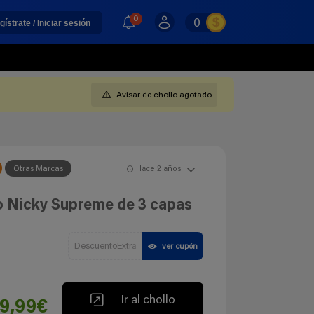
0
0
gístrate / Iniciar sesión
Avisar de chollo agotado
Otras Marcas
Hace 2 años
co Nicky Supreme de 3 capas
DescuentoExtra
ver cupón
Ir al chollo
19,99€