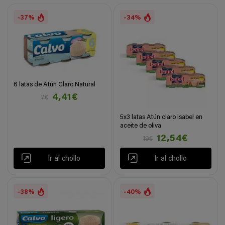
-37%
-34%
6 latas de Atún Claro Natural
4,41€
7€
5x3 latas Atún claro Isabel en
aceite de oliva
12,54€
19€
Ir al chollo
Ir al chollo
-38%
-40%