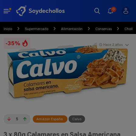
0
Inicio
Supermercado
Alimentación
Conservas
Chollo
-35%
Hace 2 años
5
Amazon España
Calvo
3 x 80g Calamares en Salsa Americana