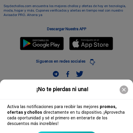
Soydechollos.com encuentra los mejores chollos y ofertas de hoy en tecnología,
moda, hogar y más. Cupones verificados y alertas en tiempo real con nuestro
Avisador PRO. Ahorra ya
Descargar Nuestra APP
Siguenos en redes sociales
Suscribir
¡No te pierdas ni una!
Introduciendo mi correo electronico acepto la politica de privacidad y doy mi
consentimiento a recibir comerciales a traves de mi e-mail
Activa las notificaciones para recibir las mejores
promos,
ofertas y chollos
directamente en tu dispositivo. ¡Aprovecha
Comunidad
cada oportunidad y sé el primero en enterarte de los
descuentos más increíbles!
Legal