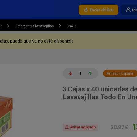
Re
Enviar chollos
ar
Detergentes lavavajillas
Chollo
 días, puede que ya no esté disponible
1
Amazon España
3 Cajas x 40 unidades de
Lavavajillas Todo En Un
1
20,97€
Avisar agotado