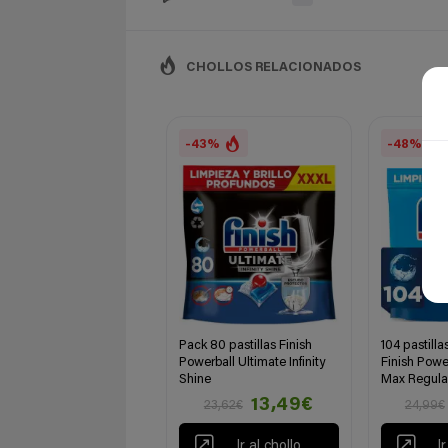
CHOLLOS RELACIONADOS
-43%
-48%
Pack 80 pastillas Finish
104 pastillas
Powerball Ultimate Infinity
Finish Powe
Shine
Max Regula
13,49€
23,62€
24,99€
Ir al chollo
I