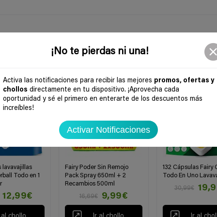
¡No te pierdas ni una!
-40%
-35%
Activa las notificaciones para recibir las mejores
promos, ofertas y
chollos
directamente en tu dispositivo. ¡Aprovecha cada
oportunidad y sé el primero en enterarte de los descuentos más
increíbles!
Activar Notificaciones
 lavavajillas
Fairy Poder Sin Remojo
132 Cápsulas Fairy 
rball Todo en 1
Pack Spray 650ml + 2
Todo En Uno Lavavaj
r
Recambios 500ml
19,
30,99€
12,99€
9,99€
16,69€
r al chollo
Ir al chollo
Ir al chol