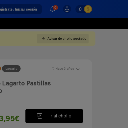
0
0
gístrate / Iniciar sesión
Avisar de chollo agotado
Lagarto
Hace 3 años
 Lagarto Pastillas
o
Ir al chollo
3,95€