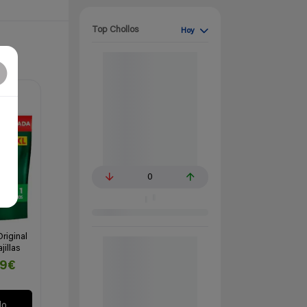
Top Chollos
Hoy
0
Original
illas
99€
lo