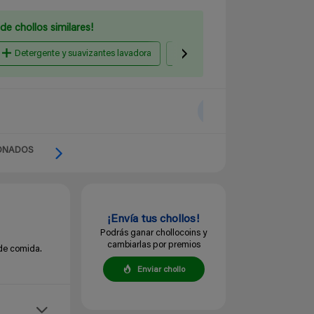
de chollos similares!
Detergente y suavizantes lavadora
Pilas
Papel higiénico y
ONADOS
¡Envía tus chollos!
Podrás ganar chollocoins y
cambiarlas por premios
 de comida.
Enviar chollo