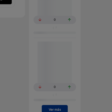
0
0
Ver más