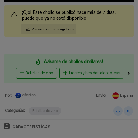
¡Ojo! Este chollo se publicó hace más de 7 días,
puede que ya no esté disponible
Avisar de chollo agotado
¡Avisame de chollos similares!
Botellas de vino
Licores y bebidas alcohólicas
C
ofertas
Por:
Envio:
España
Categorías:
Botellas de vino
CARACTERISTÍCAS