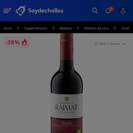
0
Inicio
Supermercado
Bebidas
Botellas de vino
Chollo
-35%
Hace 3 meses