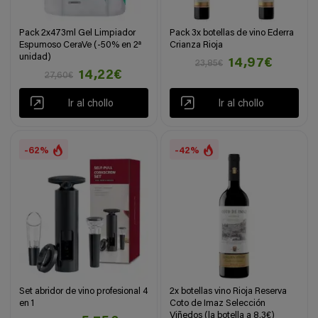
Pack 2x473ml Gel Limpiador
Pack 3x botellas de vino Ederra
Espumoso CeraVe (-50% en 2ª
Crianza Rioja
unidad)
14,97€
23,85€
14,22€
27,60€
Ir al chollo
Ir al chollo
-62%
-42%
Set abridor de vino profesional 4
2x botellas vino Rioja Reserva
en 1
Coto de Imaz Selección
Viñedos (la botella a 8,3€)