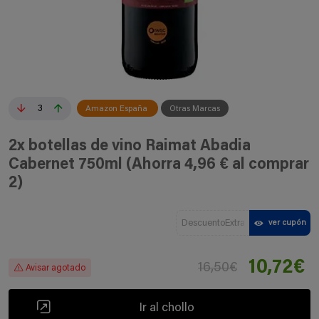
3
Amazon España
Otras Marcas
2x botellas de vino Raimat Abadia
Cabernet 750ml (Ahorra 4,96 € al comprar
2)
DescuentoExtra
ver cupón
10,72€
16,50€
Avisar agotado
Ir al chollo