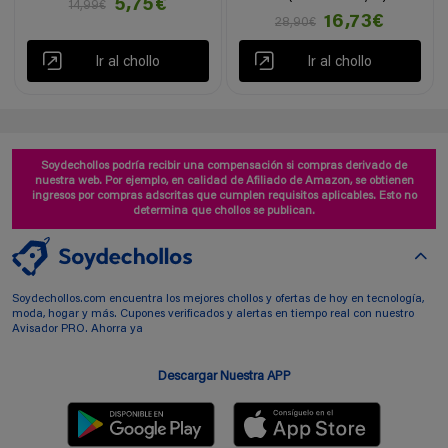
5,75€
14,99€
16,73€
28,90€
Ir al chollo
Ir al chollo
Soydechollos podría recibir una compensación si compras derivado de
nuestra web. Por ejemplo, en calidad de Afiliado de Amazon, se obtienen
ingresos por compras adscritas que cumplen requisitos aplicables. Esto no
determina que chollos se publican.
Soydechollos.com encuentra los mejores chollos y ofertas de hoy en tecnología,
moda, hogar y más. Cupones verificados y alertas en tiempo real con nuestro
Avisador PRO. Ahorra ya
Descargar Nuestra APP