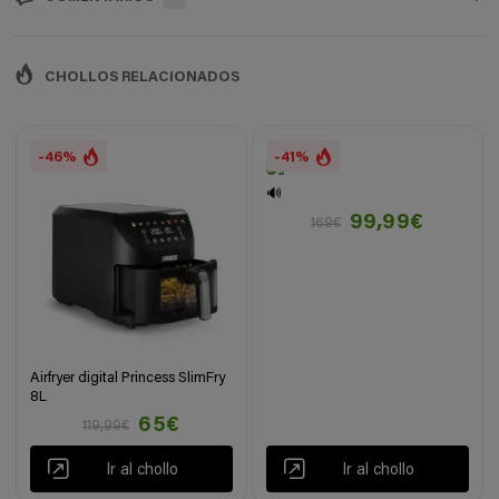
CHOLLOS RELACIONADOS
-46%
-41%
🔊
99,99€
169€
Airfryer digital Princess SlimFry
8L
65€
119,99€
Ir al chollo
Ir al chollo