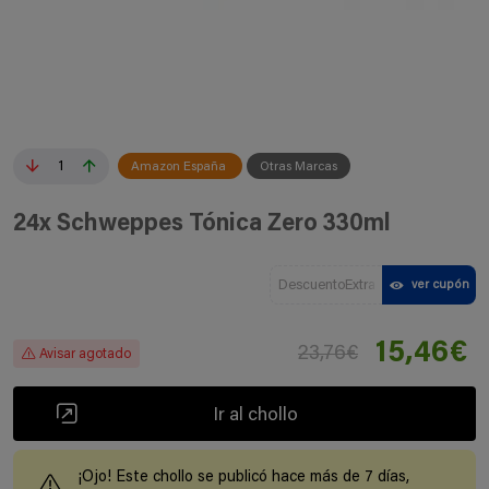
1
Amazon España
Otras Marcas
24x Schweppes Tónica Zero 330ml
DescuentoExtra
ver cupón
15,46€
23,76€
Avisar agotado
Ir al chollo
¡Ojo! Este chollo se publicó hace más de 7 días,