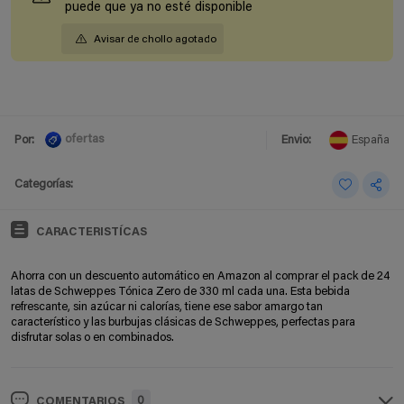
puede que ya no esté disponible
Avisar de chollo agotado
ofertas
Por:
Envio:
España
Categorías:
CARACTERISTÍCAS
Ahorra con un descuento automático en Amazon al comprar el pack de 24
latas de Schweppes Tónica Zero de 330 ml cada una. Esta bebida
refrescante, sin azúcar ni calorías, tiene ese sabor amargo tan
característico y las burbujas clásicas de Schweppes, perfectas para
disfrutar solas o en combinados.
0
COMENTARIOS