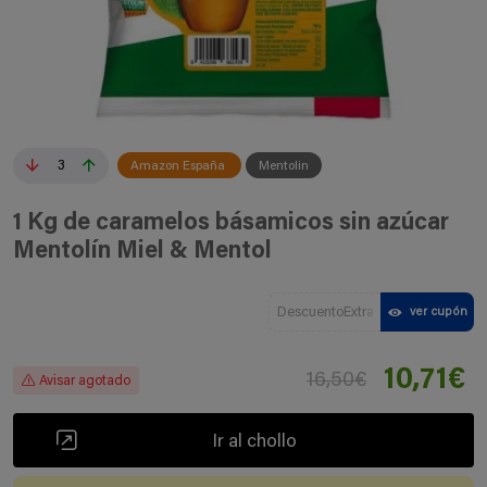
3
Amazon España
Mentolin
1 Kg de caramelos básamicos sin azúcar
Mentolín Miel & Mentol
DescuentoExtra
ver cupón
10,71€
16,50€
Avisar agotado
Ir al chollo