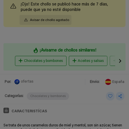
¡Ojo! Este chollo se publicó hace más de 7 días,
puede que ya no esté disponible
Avisar de chollo agotado
¡Avisame de chollos similares!
Chocolates y bombones
Aceites y salsas
Carame
ofertas
Por:
Envio:
España
Categorías:
Chocolates y bombones
CARACTERISTÍCAS
Se trata de unos caramelos duros de miel y mentol, son sin azúcar, tienen