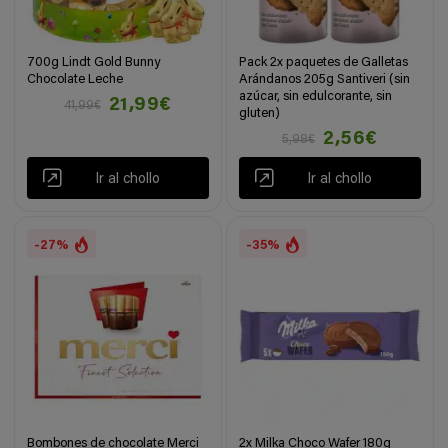
700g Lindt Gold Bunny
Pack 2x paquetes de Galletas
Chocolate Leche
Arándanos 205g Santiveri (sin
azúcar, sin edulcorante, sin
21,99€
41,99€
gluten)
2,56€
5,98€
Ir al chollo
Ir al chollo
-27%
-35%
Bombones de chocolate Merci
2x Milka Choco Wafer 180g