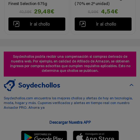
Finest Selection 675g
(70% en 2ª unidad)
29,48€
4,54€
40,58€
6,98€
Ir al chollo
Ir al chollo
Soydechollos podría recibir una compensación si compras derivado de
nuestra web. Por ejemplo, en calidad de Afiliado de Amazon, se obtienen
ingresos por compras adscritas que cumplen requisitos aplicables. Esto no
determina que chollos se publican.
Soydechollos.com encuentra los mejores chollos y ofertas de hoy en tecnología,
moda, hogar y más. Cupones verificados y alertas en tiempo real con nuestro
Avisador PRO. Ahorra ya
Descargar Nuestra APP