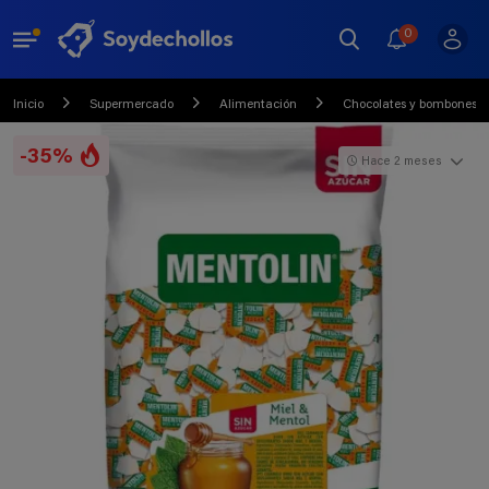
0
Inicio
Supermercado
Alimentación
Chocolates y bombones
-35%
Hace 2 meses