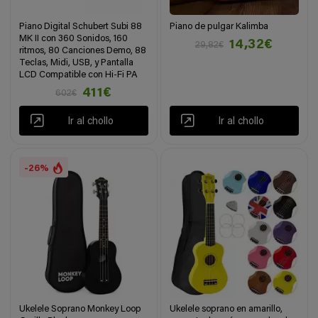
Piano Digital Schubert Subi 88
Piano de pulgar Kalimba
MK II con 360 Sonidos, 160
14,32€
29,82€
ritmos, 80 Canciones Demo, 88
Teclas, Midi, USB, y Pantalla
LCD Compatible con Hi-Fi PA
411€
602€
Ir al chollo
Ir al chollo
-26%
Ukelele Soprano Monkey Loop
Ukelele soprano en amarillo,