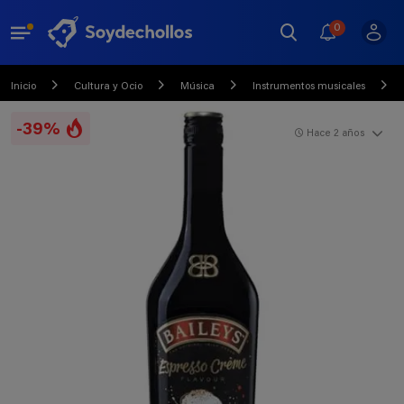
0
Inicio
Cultura y Ocio
Música
Instrumentos musicales
-39%
Hace 2 años