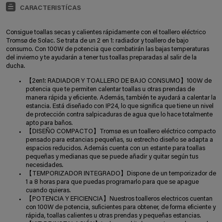
CARACTERISTÍCAS
Consigue toallas secas y calientes rápidamente con el toallero eléctrico
Tromsø de Solac. Se trata de un 2 en 1: radiador y toallero de bajo
consumo. Con 100W de potencia que combatirán las bajas temperaturas
del invierno y te ayudarán a tener tus toallas preparadas al salir de la
ducha.
【2en1: RADIADOR Y TOALLERO DE BAJO CONSUMO】100W de
potencia que te permiten calentar toallas u otras prendas de
manera rápida y eficiente. Además, también te ayudará a calentar la
estancia. Está diseñado con IP24, lo que significa que tiene un nivel
de protección contra salpicaduras de agua que lo hace totalmente
apto para baños.
【DISEÑO COMPACTO】Tromsø es un toallero eléctrico compacto
pensado para estancias pequeñas, su estrecho diseño se adapta a
espacios reducidos. Además cuenta con un estante para toallas
pequeñas y medianas que se puede añadir y quitar según tus
necesidades.
【TEMPORIZADOR INTEGRADO】Dispone de un temporizador de
1 a 8 horas para que puedas programarlo para que se apague
cuando quieras.
【POTENCIA Y EFICIENCIA】Nuestros toalleros electricos cuentan
con 100W de potencia, suficientes para obtener, de forma eficiente y
rápida, toallas calientes u otras prendas y pequeñas estancias.