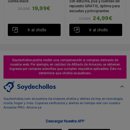
Gorilla Black
con estuche, púa y cuerdas de
repuesto GRATIS, óptima para
19,99€
26,99€
escuelas y principiantes
24,99€
24,99€
Ir al chollo
Ir al chollo
Soydechollos podría recibir una compensación si compras derivado de
nuestra web. Por ejemplo, en calidad de Afiliado de Amazon, se obtienen
ingresos por compras adscritas que cumplen requisitos aplicables. Esto no
determina que chollos se publican.
Soydechollos.com encuentra los mejores chollos y ofertas de hoy en tecnología,
moda, hogar y más. Cupones verificados y alertas en tiempo real con nuestro
Avisador PRO. Ahorra ya
Descargar Nuestra APP