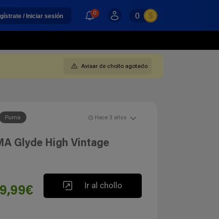
0
0
gístrate / Iniciar sesión
Avisar de chollo agotado
Puma
Hace 3 años
UMA Glyde High Vintage
Ir al chollo
9,99€