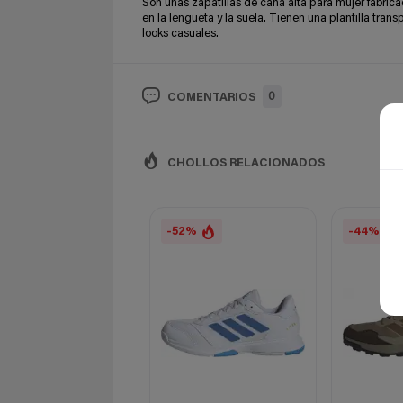
Son unas zapatillas de caña alta para mujer fabri
en la lengüeta y la suela. Tienen una plantilla tra
looks casuales.
0
COMENTARIOS
CHOLLOS RELACIONADOS
-52%
-44%