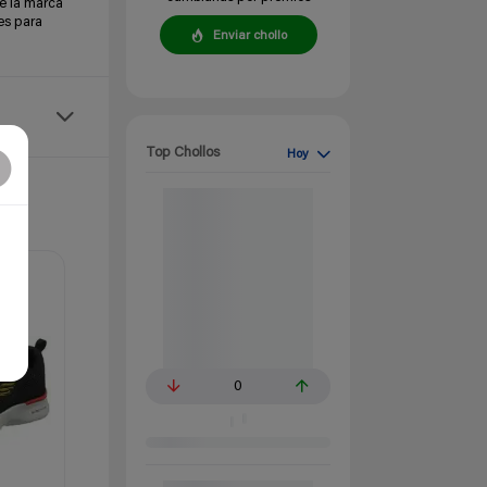
e la marca
es para
Enviar chollo
Top Chollos
Hoy
0