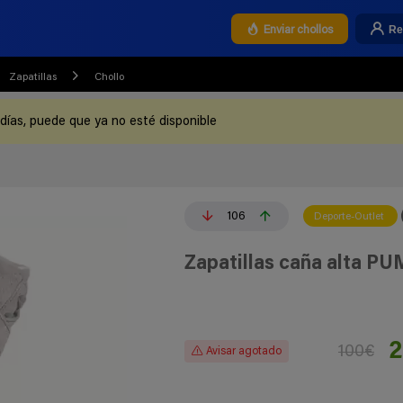
Re
Enviar chollos
Zapatillas
Chollo
 días, puede que ya no esté disponible
106
Deporte-Outlet
Zapatillas caña alta P
2
100€
Avisar agotado