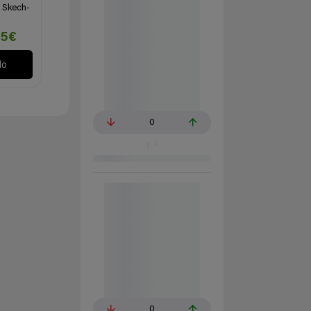
s Skech-
95€
lo
0
0