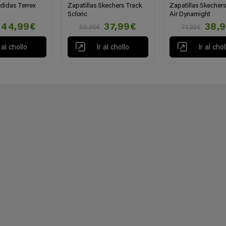
adidas Terrex
Zapatillas Skechers Track
Zapatillas Skecher
Scloric
Air Dynamight
44,99€
37,99€
38,
69,95€
74,95€
r al chollo
Ir al chollo
Ir al chol