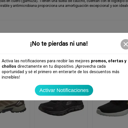
cadas en cuero (gamuza). Tienen una suela de caucho, cuentan con el logotipo d
nspirable y antimicrobiana proporciona una amortiguación excepcional y son ideal
¡No te pierdas ni una!
Activa las notificaciones para recibir las mejores
promos, ofertas y
chollos
directamente en tu dispositivo. ¡Aprovecha cada
oportunidad y sé el primero en enterarte de los descuentos más
-46%
-48%
increíbles!
Activar Notificaciones