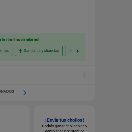
de chollos similares!
otines
Sandalias y chanclas
Bailarinas y slippers
Depor
ONADOS
¡Envía tus chollos!
Podrás ganar chollocoins y
cambiarlas por premios