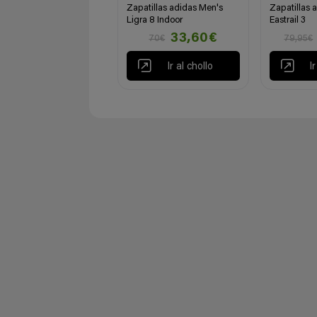
Zapatillas adidas Men's
Zapatillas 
Ligra 8 Indoor
Eastrail 3
33,60€
70€
79,95€
Ir al chollo
I