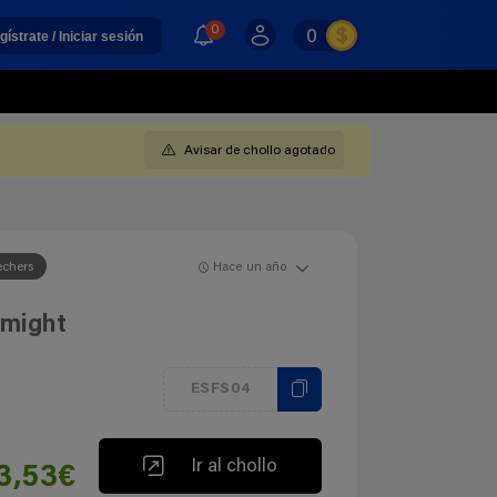
0
0
gístrate / Iniciar sesión
Avisar de chollo agotado
echers
Hace un año
amight
ESFS04
Ir al chollo
3,53€