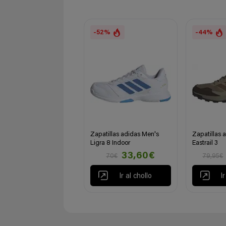
-52%
-44%
Zapatillas adidas Men's
Zapatillas 
Ligra 8 Indoor
Eastrail 3
33,60€
70€
79,95€
Ir al chollo
I