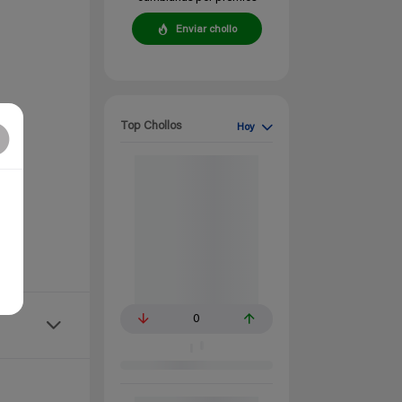
Enviar chollo
Top Chollos
Hoy
0