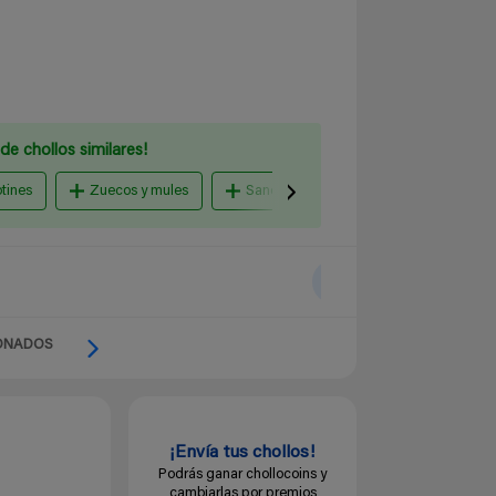
de chollos similares!
otines
Zuecos y mules
Sandalias y chanclas
zapatilla
ONADOS
¡Envía tus chollos!
Podrás ganar chollocoins y
cambiarlas por premios