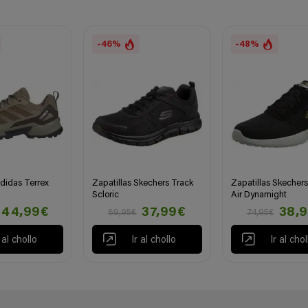
-46%
-48%
adidas Terrex
Zapatillas Skechers Track
Zapatillas Skecher
Scloric
Air Dynamight
44,99€
37,99€
38,
69,95€
74,95€
r al chollo
Ir al chollo
Ir al chol