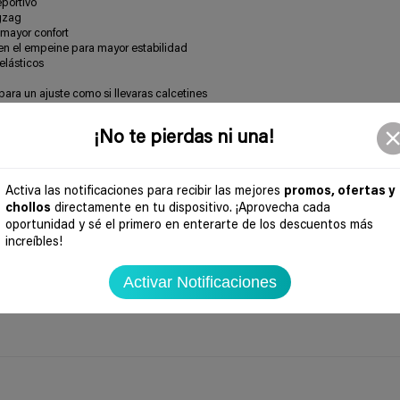
eportivo
igzag
 mayor confort
en el empeine para mayor estabilidad
elásticos
para un ajuste como si llevaras calcetines
 parte superior
¡No te pierdas ni una!
 empeine
m con amortiguación
Activa las notificaciones para recibir las mejores
promos, ofertas y
portivo para una buena amortiguación
chollos
directamente en tu dispositivo. ¡Aprovecha cada
oportunidad y sé el primero en enterarte de los descuentos más
n
increíbles!
de hombre
Activar Notificaciones