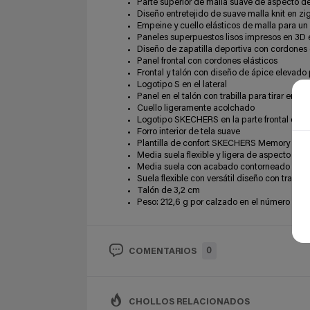
Parte superior de malla suave de aspecto d
Diseño entretejido de suave malla knit en z
Empeine y cuello elásticos de malla para un
Paneles superpuestos lisos impresos en 3D 
Diseño de zapatilla deportiva con cordones 
Panel frontal con cordones elásticos
Frontal y talón con diseño de ápice elevado 
Logotipo S en el lateral
Panel en el talón con trabilla para tirar en la
Cuello ligeramente acolchado
Logotipo SKECHERS en la parte frontal del
Forro interior de tela suave
Plantilla de confort SKECHERS Memory Foa
Media suela flexible y ligera de aspecto de
Media suela con acabado contorneado liso
Suela flexible con versátil diseño con tracció
Talón de 3,2 cm
Peso: 212,6 g por calzado en el número 42 
0
COMENTARIOS
CHOLLOS RELACIONADOS