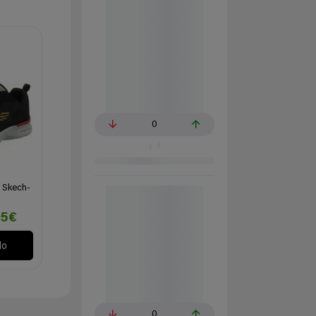
0
s Skech-
95€
lo
0