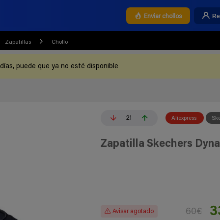
Re
Enviar chollos
Zapatillas
Chollo
 días, puede que ya no esté disponible
21
Aliexpress
Sk
Zapatilla Skechers Dyn
3
60€
Avisar agotado