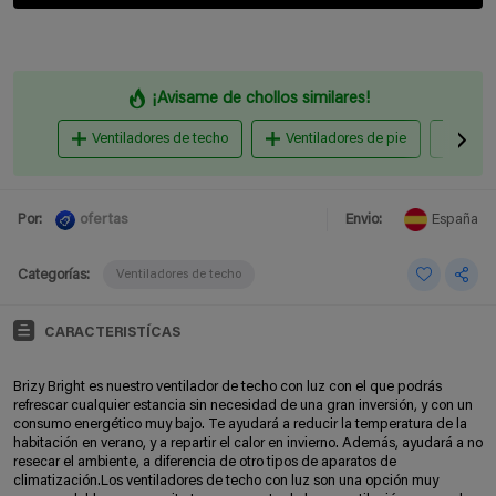
¡Avisame de chollos similares!
Ventiladores de techo
Ventiladores de pie
Venti
ofertas
Por:
Envio:
España
Categorías:
Ventiladores de techo
CARACTERISTÍCAS
Brizy Bright es nuestro ventilador de techo con luz con el que podrás
refrescar cualquier estancia sin necesidad de una gran inversión, y con un
consumo energético muy bajo. Te ayudará a reducir la temperatura de la
habitación en verano, y a repartir el calor en invierno. Además, ayudará a no
resecar el ambiente, a diferencia de otro tipos de aparatos de
climatización.Los ventiladores de techo con luz son una opción muy