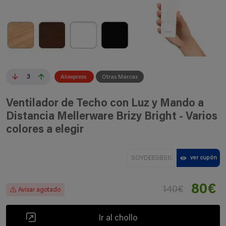
3
Aliexpress
Otras Marcas
Ventilador de Techo con Luz y Mando a
Distancia Mellerware Brizy Bright - Varios
colores a elegir
SOYDEESBS10
ver cupón
80€
140€
Avisar agotado
Ir al chollo