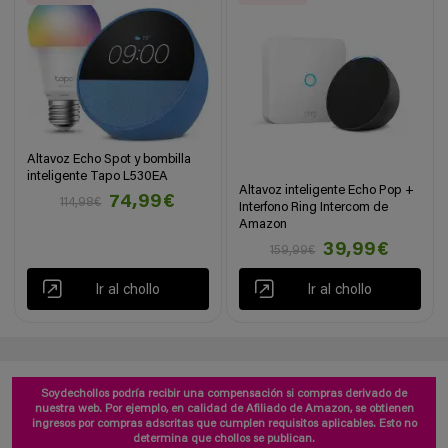
Altavoz Echo Spot y bombilla
inteligente Tapo L530EA
Altavoz inteligente Echo Pop +
74,99€
114,98€
Interfono Ring Intercom de
Amazon
39,99€
159,99€
Ir al chollo
Ir al chollo
Soydechollos podría recibir una compensación si compras derivado de
nuestra web. Por ejemplo, en calidad de Afiliado de Amazon, se obtienen
ingresos por compras adscritas que cumplen requisitos aplicables. Esto no
determina que chollos se publican.