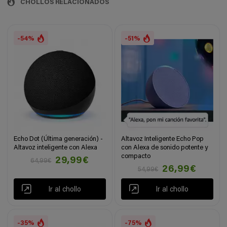
CHOLLOS RELACIONADOS
-54%
-51%
Echo Dot (Última generación) -
Altavoz Inteligente Echo Pop
Altavoz inteligente con Alexa
con Alexa de sonido potente y
compacto
29,99€
64,99€
26,99€
54,99€
Ir al chollo
Ir al chollo
-35%
-75%