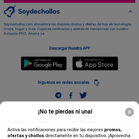
Soydechollos.com encuentra los mejores chollos y ofertas de hoy en tecnología,
moda, hogar y más. Cupones verificados y alertas en tiempo real con nuestro
Avisador PRO. Ahorra ya
Descargar Nuestra APP
Siguenos en redes sociales
Suscribir
¡No te pierdas ni una!
Introduciendo mi correo electronico acepto la politica de privacidad y doy mi
consentimiento a recibir comerciales a traves de mi e-mail
Activa las notificaciones para recibir las mejores
promos,
ofertas y chollos
directamente en tu dispositivo. ¡Aprovecha
Comunidad