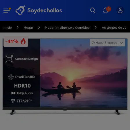
0
Inicio
Hogar
Hogar inteligente y domótica
Asistentes de voz 
-41%
Hace 6 meses