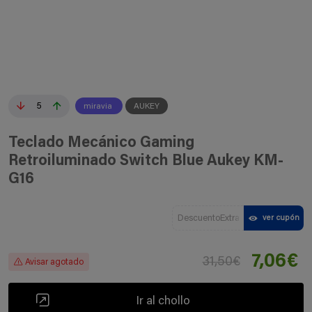
5
miravia
AUKEY
Teclado Mecánico Gaming
Retroiluminado Switch Blue Aukey KM-
G16
DescuentoExtra
ver cupón
7,06€
31,50€
Avisar agotado
Ir al chollo