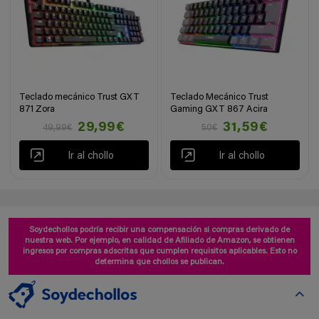
Teclado mecánico Trust GXT
Teclado Mecánico Trust
871 Zora
Gaming GXT 867 Acira
29,99€
31,59€
49,99€
50€
Ir al chollo
Ir al chollo
Soydechollos podría recibir una compensación si compras derivado de
nuestra web. Por ejemplo, en calidad de Afiliado de Amazon, se obtienen
ingresos por compras adscritas que cumplen requisitos aplicables. Esto no
determina que chollos se publican.