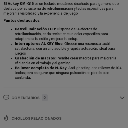
El Aukey KM-G16
es un teclado mecánico diseñado para gamers, que
destaca por su sistema de retroiluminación y teclas específicas para
mejorar la visibilidad y la experiencia de juego.
Puntos destacados
:
Retroiluminación LED
: Dispone de 14 efectos de
retroiluminación, cada tecla tiene un color específico para
adaptarse a tu estilo y mejorar tu setup.
Interruptores AUKEY Blue
: Ofrecen una respuesta táctil
satisfactoria, con un clic audible y rápida actuación, ideal para
juegos.
Grabación de macros
: Permite crear macros para mejorar la
eficiencia en el trabajo y el gaming.
Rollover completo de N-Key
: Anti-ghosting con rollover de 104
teclas para asegurar que ninguna pulsación se pierda o se
confunda.
0
COMENTARIOS
CHOLLOS RELACIONADOS