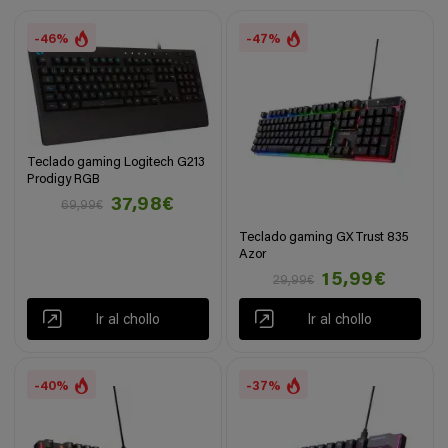
-46%
-47%
Teclado gaming Logitech G213
Prodigy RGB
37,98€
69,99€
Teclado gaming GXTrust 835
Azor
15,99€
29,99€
Ir al chollo
Ir al chollo
-40%
-37%