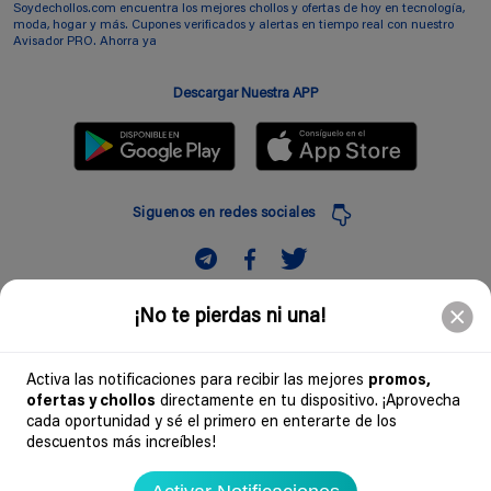
Soydechollos.com encuentra los mejores chollos y ofertas de hoy en tecnología,
moda, hogar y más. Cupones verificados y alertas en tiempo real con nuestro
Avisador PRO. Ahorra ya
Descargar Nuestra APP
Siguenos en redes sociales
Suscribir
¡No te pierdas ni una!
Introduciendo mi correo electronico acepto la politica de privacidad y doy mi
consentimiento a recibir comerciales a traves de mi e-mail
Activa las notificaciones para recibir las mejores
promos,
ofertas y chollos
directamente en tu dispositivo. ¡Aprovecha
Comunidad
cada oportunidad y sé el primero en enterarte de los
descuentos más increíbles!
Legal