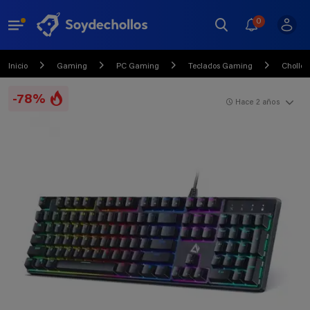
0
Inicio
Gaming
PC Gaming
Teclados Gaming
Chollo
-78%
Hace 2 años