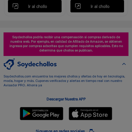
Ir al chollo
Ir al chollo
Soydechollos podría recibir una compensación si compras derivado de
nuestra web. Por ejemplo, en calidad de Afiliado de Amazon, se obtienen
ingresos por compras adscritas que cumplen requisitos aplicables. Esto no
determina que chollos se publican.
Soydechollos.com encuentra los mejores chollos y ofertas de hoy en tecnología,
moda, hogar y más. Cupones verificados y alertas en tiempo real con nuestro
Avisador PRO. Ahorra ya
Descargar Nuestra APP
Siguenos en redes sociales