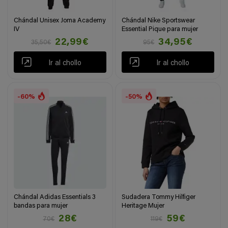
Chándal Unisex Joma Academy
Chándal Nike Sportswear
IV
Essential Pique para mujer
22,99€
34,95€
35,50€
95€
Ir al chollo
Ir al chollo
-60%
-50%
Chándal Adidas Essentials 3
Sudadera Tommy Hilfiger
bandas para mujer
Heritage Mujer
28€
59€
70€
119€