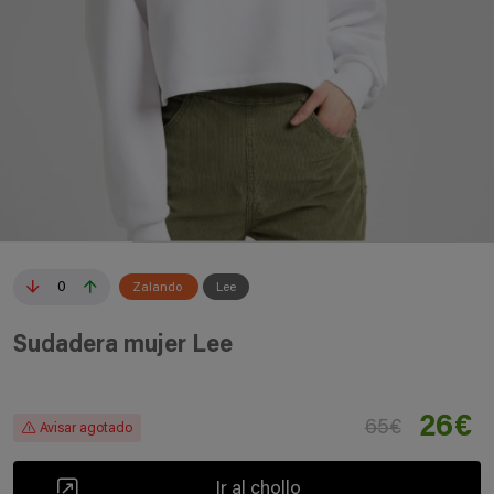
0
Zalando
Lee
Sudadera mujer Lee
26€
65€
Avisar agotado
Ir al chollo