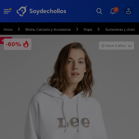
0
Inicio
Moda, Calzado y Accesorios
Ropa
Sudaderas y chánda
-60%
Hace 4 años