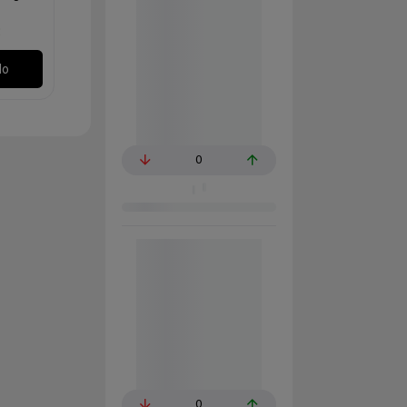
€
lo
0
0