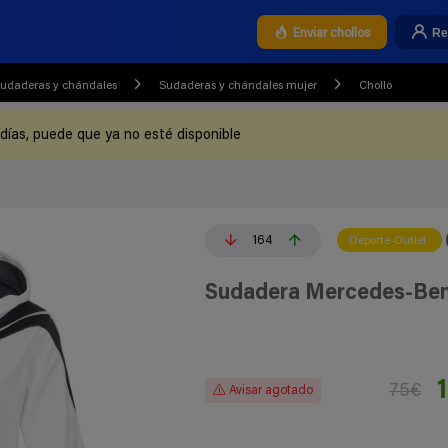
Re
Enviar chollos
udaderas y chándales
Sudaderas y chándales mujer
Chollo
 días, puede que ya no esté disponible
164
Deporte-Outlet
Sudadera Mercedes-Ben
75€
Avisar agotado