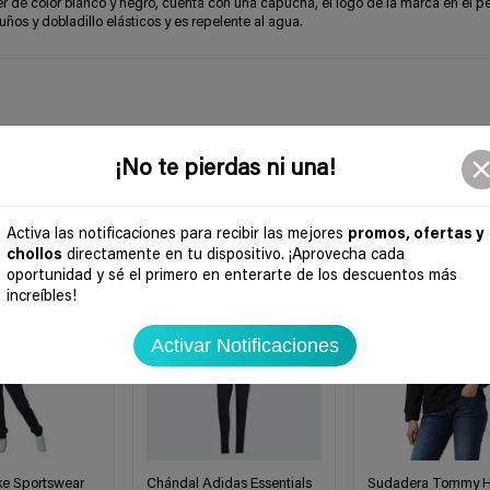
r de color blanco y negro, cuenta con una capucha, el logo de la marca en el p
ños y dobladillo elásticos y es repelente al agua.
¡No te pierdas ni una!
Activa las notificaciones para recibir las mejores
promos, ofertas y
chollos
directamente en tu dispositivo. ¡Aprovecha cada
-60%
-50%
oportunidad y sé el primero en enterarte de los descuentos más
increíbles!
Activar Notificaciones
ke Sportswear
Chándal Adidas Essentials
Sudadera Tommy Hi