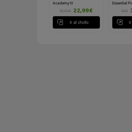
Academy IV
Essential P
22,99€
35,50€
95€
Ir al chollo
I