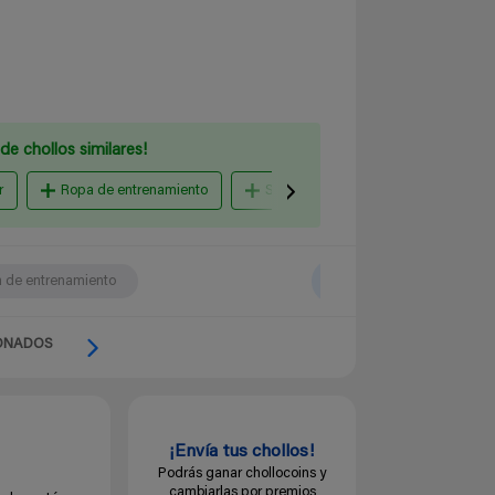
de chollos similares!
r
Ropa de entrenamiento
Sudaderas y chándales hombre
 de entrenamiento
ONADOS
¡Envía tus chollos!
Podrás ganar chollocoins y
cambiarlas por premios