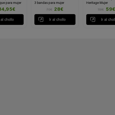
ique para mujer
3 bandas para mujer
Heritage Mujer
34,95€
28€
59
70€
119€
r al chollo
Ir al chollo
Ir al chol