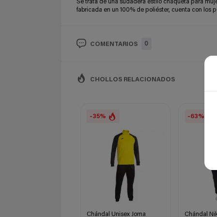
Se trata de una sudadera estilo chaqueta para muje
fabricada en un 100% de poliéster, cuenta con los pu
0
COMENTARIOS
CHOLLOS RELACIONADOS
-35%
-63%
Chándal Unisex Joma
Chándal Ni