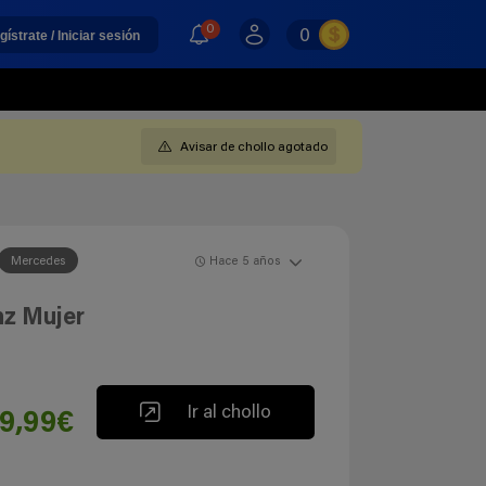
0
0
gístrate / Iniciar sesión
Avisar de chollo agotado
Mercedes
Hace 5 años
z Mujer
Ir al chollo
19,99€