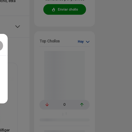
echo, está
Enviar chollo
Top Chollos
Hoy
0
lfiger