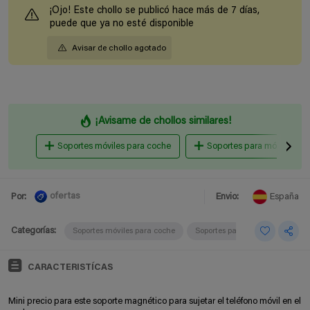
¡Ojo! Este chollo se publicó hace más de 7 días,
puede que ya no esté disponible
Avisar de chollo agotado
¡Avisame de chollos similares!
Soportes móviles para coche
Soportes para móviles
ofertas
Por:
Envio:
España
Categorías:
Soportes móviles para coche
Soportes para móviles
CARACTERISTÍCAS
Mini precio para este soporte magnético para sujetar el teléfono móvil en el