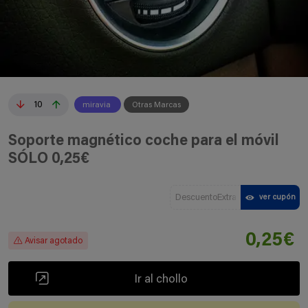
10
miravia
Otras Marcas
Soporte magnético coche para el móvil
SÓLO 0,25€
DescuentoExtra
ver cupón
0,25€
Avisar agotado
Ir al chollo