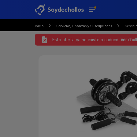
Inicio
Servicios, Finanzas y Suscripciones
Servici
Esta oferta ya no existe o caducó.
Ver chol