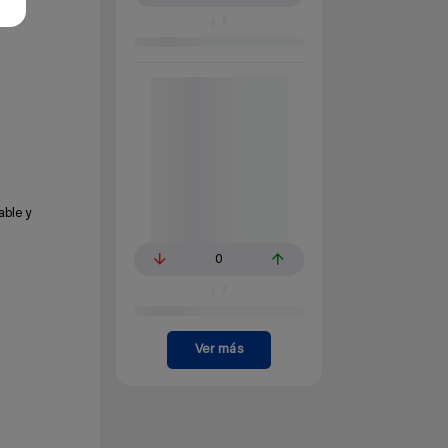
able y
0
Ver más