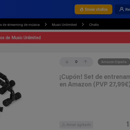
Re
Enviar chollos
os de streaming de música
Music Unlimited
Chollo
los de Music Unlimited
0
Amazon España
¡Cupón! Set de entren
en Amazon (PVP 27,99€
Avisar agotado