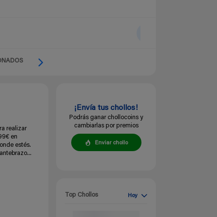
ONADOS
¡Envía tus chollos!
Podrás ganar chollocoins y
cambiarlas por premios
ra realizar
,99€ en
Enviar chollo
donde estés.
 antebrazo...
Top Chollos
Hoy