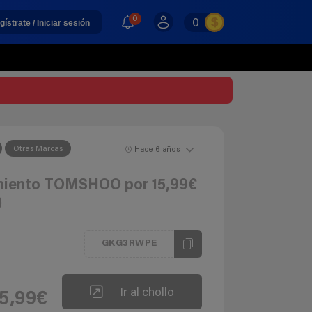
0
0
gístrate / Iniciar sesión
Otras Marcas
Hace 6 años
amiento TOMSHOO por 15,99€
)
GKG3RWPE
Ir al chollo
15,99€