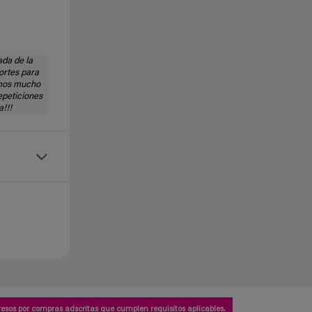
da de la
ortes para
amos mucho
epeticiones
a!!!
esos por compras adscritas que cumplen requisitos aplicables.