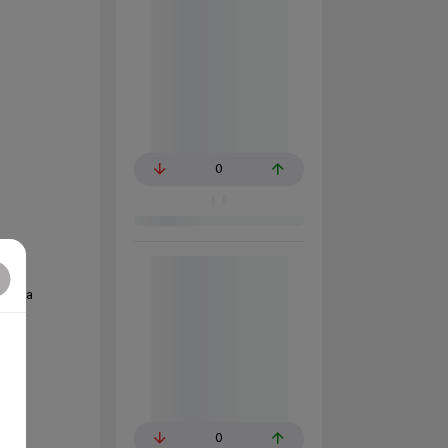
0
espuma
0