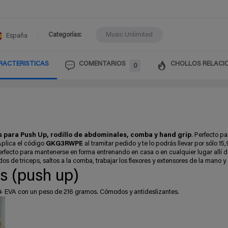
Categorías:
Music Unlimited
España
RACTERISTICAS
COMENTARIOS
CHOLLOS RELACI
0
s para Push Up, rodillo de abdominales, comba y hand grip
. Perfecto pa
Aplica el código
GKG3RWPE
al tramitar pedido y te lo podrás llevar por sólo 15
perfecto para mantenerse en forma entrenando en casa o en cualquier lugar allí 
os de triceps, saltos a la
comba
, trabajar los flexores y extensores de la mano y
es (push up)
 + EVA con un peso de 216 gramos. Cómodos y antideslizantes.