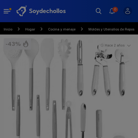
0
Inicio
Hogar
Cocina y menaje
Moldes y Utensilios de Reposte
-43%
Hace 2 años