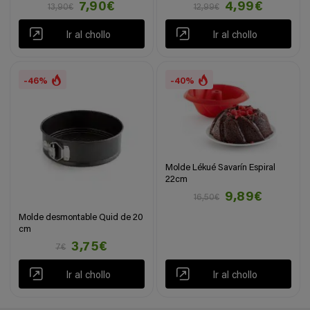
7,90€
4,99€
13,90€
12,99€
Ir al chollo
Ir al chollo
-46%
-40%
Molde Lékué Savarín Espiral
22cm
9,89€
16,50€
Molde desmontable Quid de 20
cm
3,75€
7€
Ir al chollo
Ir al chollo