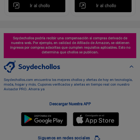
Ir al chollo
Ir al chollo
Soydechollos podría recibir una compensación si compras derivado de
nuestra web. Por ejemplo, en calidad de Afiliado de Amazon, se obtienen
ingresos por compras adscritas que cumplen requisitos aplicables. Esto no
determina que chollos se publican.
Soydechollos.com encuentra los mejores chollos y ofertas de hoy en tecnología,
moda, hogar y más. Cupones verificados y alertas en tiempo real con nuestro
Avisador PRO. Ahorra ya
Descargar Nuestra APP
Siguenos en redes sociales