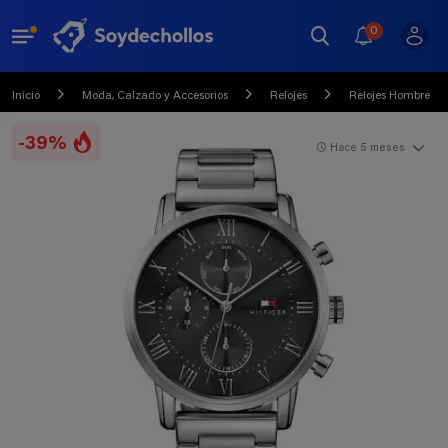
0
Inicio
Moda, Calzado y Accesorios
Relojes
Relojes Hombre
-39%
Hace 5 meses