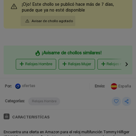
¡Ojo! Este chollo se publicó hace más de 7 días,
puede que ya no esté disponible
Avisar de chollo agotado
¡Avisame de chollos similares!
Relojes Hombre
Relojes Mujer
Relojes niños
ofertas
Por:
Envio:
España
Categorías:
Relojes Hombre
CARACTERISTÍCAS
Encuentra una oferta en Amazon para el reloj multifunción Tommy Hilfiger