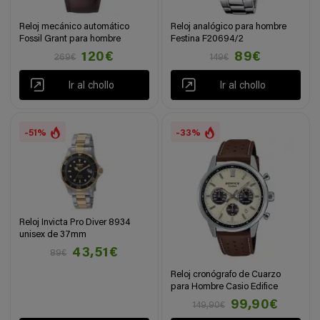
Reloj mecánico automático
Reloj analógico para hombre
Fossil Grant para hombre
Festina F20694/2
120€
89€
269€
149€
Ir al chollo
Ir al chollo
-51%
-33%
Reloj Invicta Pro Diver 8934
unisex de 37mm
43,51€
89€
Reloj cronógrafo de Cuarzo
para Hombre Casio Edifice
99,90€
149,90€