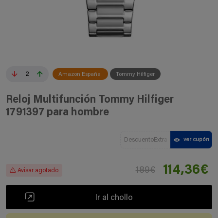
2
Amazon España
Tommy Hilfiger
Reloj Multifunción Tommy Hilfiger
1791397 para hombre
DescuentoExtra
ver cupón
114,36€
189€
Avisar agotado
Ir al chollo