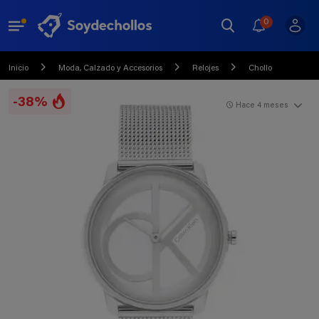
0
Inicio
Moda, Calzado y Accesorios
Relojes
Chollo
-38%
Hace 4 meses