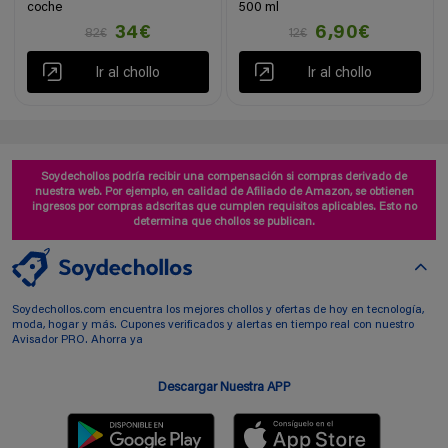
coche
500 ml
34€
6,90€
82€
12€
Ir al chollo
Ir al chollo
Soydechollos podría recibir una compensación si compras derivado de
nuestra web. Por ejemplo, en calidad de Afiliado de Amazon, se obtienen
ingresos por compras adscritas que cumplen requisitos aplicables. Esto no
determina que chollos se publican.
Soydechollos.com encuentra los mejores chollos y ofertas de hoy en tecnología,
moda, hogar y más. Cupones verificados y alertas en tiempo real con nuestro
Avisador PRO. Ahorra ya
Descargar Nuestra APP