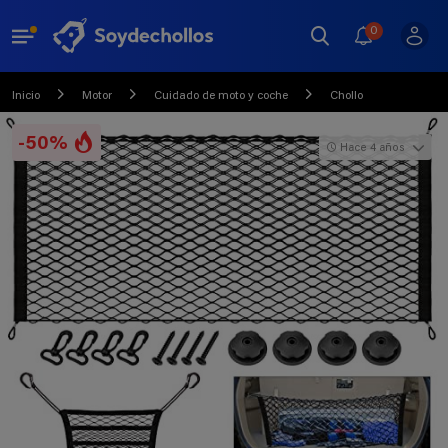
0
Inicio
Motor
Cuidado de moto y coche
Chollo
-50%
Hace 4 años