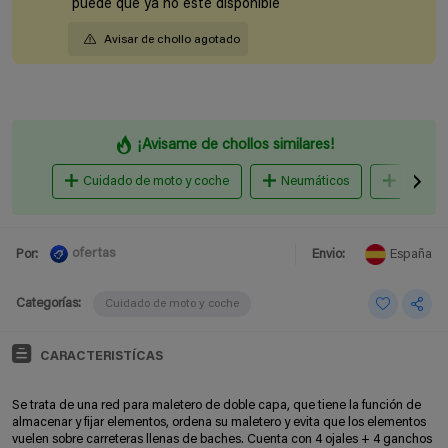
puede que ya no esté disponible
Avisar de chollo agotado
¡Avisame de chollos similares!
Cuidado de moto y coche
Neumáticos
Herrami
ofertas
Por:
Envio:
España
Categorías:
Cuidado de moto y coche
CARACTERISTÍCAS
Se trata de una red para maletero
de doble capa, que tiene la función de
almacenar y fijar elementos, ordena su maletero y evita que los elementos
vuelen sobre carreteras llenas de baches. Cuenta con 4 ojales + 4 ganchos