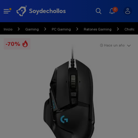
0
Inicio
Gaming
PC Gaming
Ratones Gaming
Chollo
-70%
Hace un año