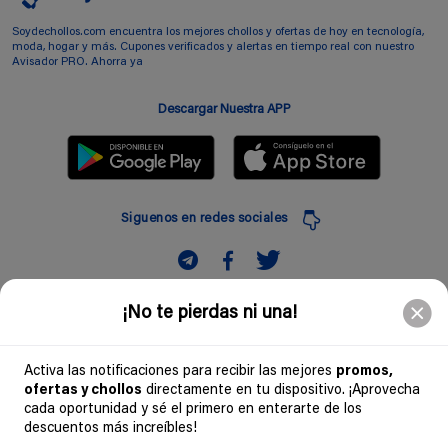
Soydechollos.com encuentra los mejores chollos y ofertas de hoy en tecnología,
moda, hogar y más. Cupones verificados y alertas en tiempo real con nuestro
Avisador PRO. Ahorra ya
Descargar Nuestra APP
Siguenos en redes sociales
Suscribir
¡No te pierdas ni una!
Introduciendo mi correo electronico acepto la politica de privacidad y doy mi
consentimiento a recibir comerciales a traves de mi e-mail
Activa las notificaciones para recibir las mejores
promos,
ofertas y chollos
directamente en tu dispositivo. ¡Aprovecha
Comunidad
cada oportunidad y sé el primero en enterarte de los
descuentos más increíbles!
Legal