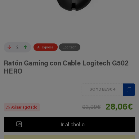
2
Aliexpress
Logitech
Ratón Gaming con Cable Logitech G502
HERO
SOYDEES04
28,06€
92,99€
Avisar agotado
Ir al chollo