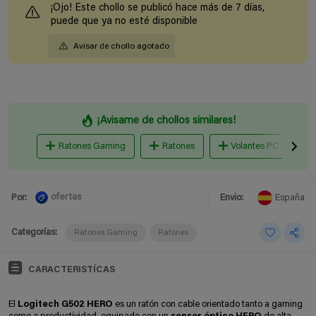
¡Ojo! Este chollo se publicó hace más de 7 días,
puede que ya no esté disponible
Avisar de chollo agotado
¡Avisame de chollos similares!
Ratones Gaming
Ratones
Volantes PC
ofertas
Por:
Envio:
España
Categorías:
Ratones Gaming
Ratones
CARACTERISTÍCAS
El
Logitech G502 HERO
es un ratón con cable orientado tanto a gaming