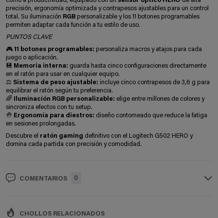
como a productividad, equipado con un
sensor óptico HERO
de alta
precisión, ergonomía optimizada y contrapesos ajustables para un control
total. Su iluminación
RGB
personalizable y los 11 botones programables
permiten adaptar cada función a tu estilo de uso.
PUNTOS CLAVE
🎮
11 botones programables:
personaliza macros y atajos para cada
juego o aplicación.
💾
Memoria interna:
guarda hasta cinco configuraciones directamente
en el ratón para usar en cualquier equipo.
⚖️
Sistema de peso ajustable:
incluye cinco contrapesos de 3,6 g para
equilibrar el ratón según tu preferencia.
🌈
Iluminación RGB personalizable:
elige entre millones de colores y
sincroniza efectos con tu setup.
🤚
Ergonomía para diestros:
diseño contorneado que reduce la fatiga
en sesiones prolongadas.
Descubre el
ratón gaming
definitivo con el Logitech G502 HERO y
domina cada partida con precisión y comodidad.
0
COMENTARIOS
CHOLLOS RELACIONADOS