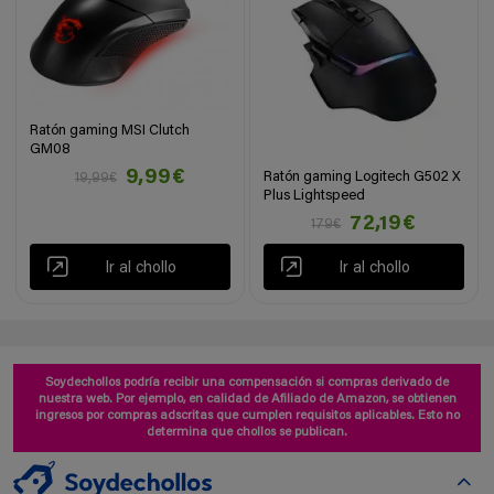
Ratón gaming MSI Clutch
GM08
9,99€
Ratón gaming Logitech G502 X
19,99€
Plus Lightspeed
72,19€
179€
Ir al chollo
Ir al chollo
Soydechollos podría recibir una compensación si compras derivado de
nuestra web. Por ejemplo, en calidad de Afiliado de Amazon, se obtienen
ingresos por compras adscritas que cumplen requisitos aplicables. Esto no
determina que chollos se publican.