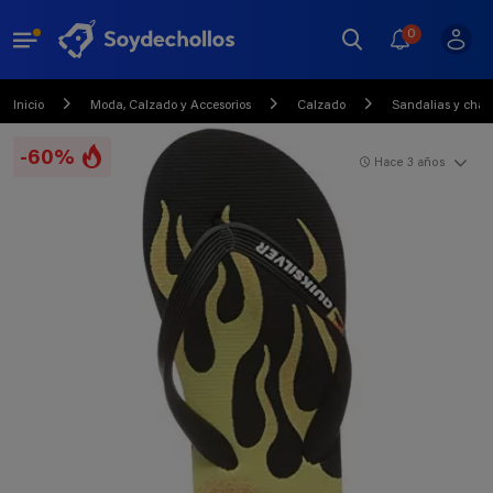
0
Inicio
Moda, Calzado y Accesorios
Calzado
Sandalias y chan
-60%
Hace 3 años