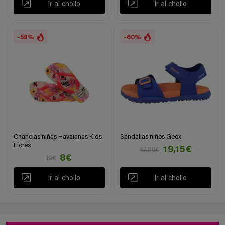
Ir al chollo
Ir al chollo
-58%
-60%
Chanclas niñas Havaianas Kids
Sandalias niños Geox
Flores
19,15€
47,90€
8€
19€
Ir al chollo
Ir al chollo