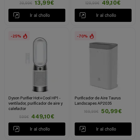
13,99€
49,10€
39,99€
129,99€
Ir al chollo
Ir al chollo
-25%
-70%
Dyson Purifier Hot+Cool HP1 -
Purificador de Aire Taurus
ventilador, purificador de aire y
Landscapes AP2035
calefactor
50,99€
169,99€
449,10€
599€
Ir al chollo
Ir al chollo