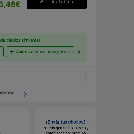
Ir al chollo
6,48€
de chollos similares!
Oxímetros, termómetros y tensiómetros
Complementos alimen
ONADOS
¡Envía tus chollos!
Podrás ganar chollocoins y
cambiarlas por premios