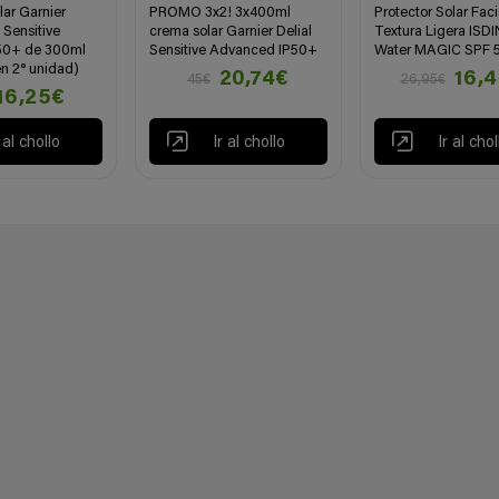
lar Garnier
PROMO 3x2! 3x400ml
Protector Solar Faci
 Sensitive
crema solar Garnier Delial
Textura Ligera ISDI
50+ de 300ml
Sensitive Advanced IP50+
Water MAGIC SPF 
n 2° unidad)
20,74€
16,
45€
26,95€
16,25€
r al chollo
Ir al chollo
Ir al chol