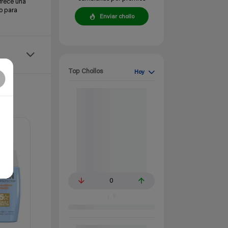
frece una
o para
Enviar chollo
Top Chollos
Hoy
0