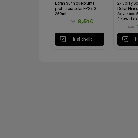
Ecran Sunnique bruma
2x Spray So
protectora solar FPS 50
Delial Niños
250ml
Advanced 
(-70% dto e
8,51€
11,10€
30€
Ir al chollo
I