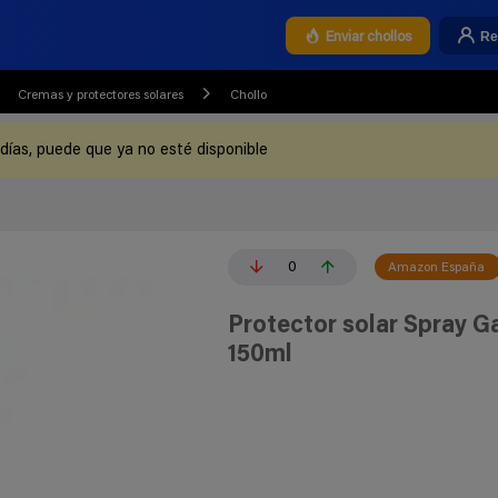
Re
Enviar chollos
Cremas y protectores solares
Chollo
 días, puede que ya no esté disponible
0
Amazon España
Protector solar Spray G
150ml