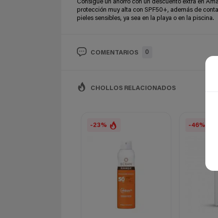
Consigue un ahorro con un descuento extra en Amazo
protección muy alta con SPF50+, además de contar c
pieles sensibles, ya sea en la playa o en la piscina.
0
COMENTARIOS
CHOLLOS RELACIONADOS
-23%
-46%