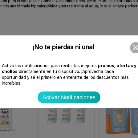
n para el spray solar Garnier Delial Niños Sensitive de 150ml. Este producto o
on una fórmula hipoalergénica y ser resistente al agua, lo que lo hace perfect
¡No te pierdas ni una!
Activa las notificaciones para recibir las mejores
promos, ofertas y
chollos
directamente en tu dispositivo. ¡Aprovecha cada
oportunidad y sé el primero en enterarte de los descuentos más
-54%
-39%
increíbles!
Activar Notificaciones