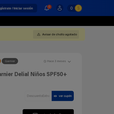
0
0
gístrate / Iniciar sesión
Avisar de chollo agotado
Garnier
Hace 3 meses
arnier Delial Niños SPF50+
DescuentoExtra
ver cupón