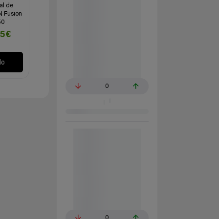
al de
N Fusion
50
45€
lo
0
0