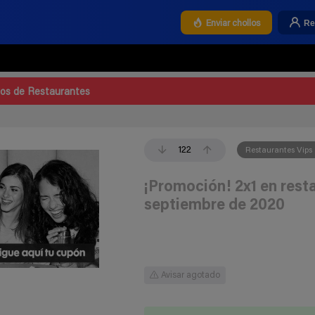
Re
Enviar chollos
los de Restaurantes
122
Restaurantes Vips
¡Promoción! 2x1 en rest
septiembre de 2020
Avisar agotado