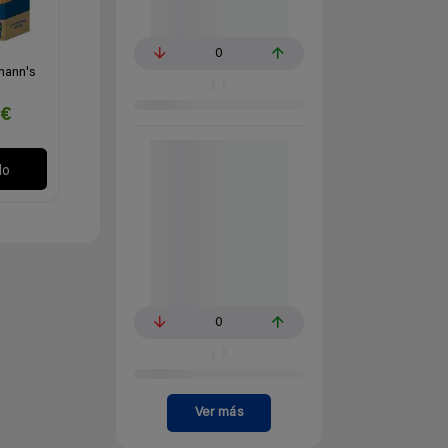
0
mann's
4€
lo
0
Ver más