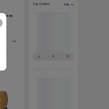
Top Chollos
Hoy
phone en
0