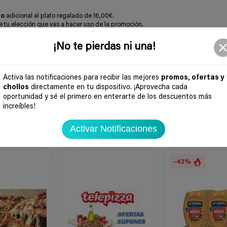
mo
adicional al plato regalado de 16,00€.
de tu elección que vas a hacer uso de la promoción.
que lo más recomendable y práctico es
mostrar el código QR con tu smart
¡No te pierdas ni una!
Activa las notificaciones para recibir las mejores
promos, ofertas y
chollos
directamente en tu dispositivo. ¡Aprovecha cada
oportunidad y sé el primero en enterarte de los descuentos más
increíbles!
Activar Notificaciones
-43%