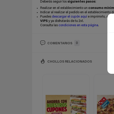
Deberás seguir los
siguientes pasos
:
Realizar en el establecimiento un
consumo míni
Indicar al realizar el pedido en el establecimiento 
Puedes
descargar el cupón aquí
e imprimirlo, aun
VIPS
y ya disfrutarás de tu 2x1.
Consulta las
condiciones en esta página
.
0
COMENTARIOS
CHOLLOS RELACIONADOS