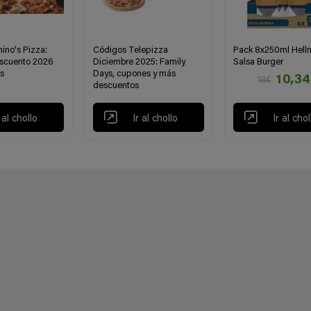
ino's Pizza:
Códigos Telepizza
Pack 8x250ml Hell
scuento 2026
Diciembre 2025: Family
Salsa Burger
s
Days, cupones y más
10,3
18€
descuentos
r al chollo
Ir al chollo
Ir al chol