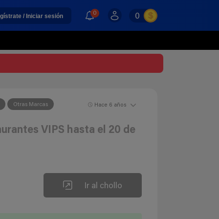
0
0
gístrate / Iniciar sesión
Otras Marcas
Hace 6 años
aurantes VIPS hasta el 20 de
Ir al chollo