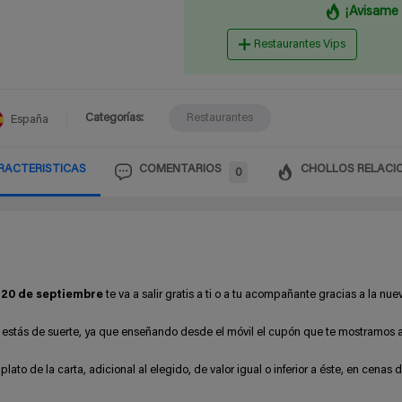
¡Avisame 
Restaurantes Vips
Categorías:
Restaurantes
España
RACTERISTICAS
COMENTARIOS
CHOLLOS RELACI
0
l 20 de septiembre
te va a salir gratis a ti o a tu acompañante gracias a la nue
sí estás de suerte, ya que enseñando desde el móvil el cupón que te mostramos 
plato de la carta, adicional al elegido, de valor igual o inferior a éste, en cenas 