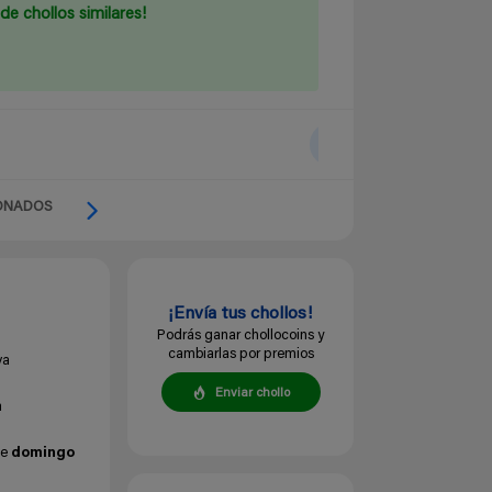
de chollos similares!
ONADOS
¡Envía tus chollos!
Podrás ganar chollocoins y
cambiarlas por premios
va
Enviar chollo
a
de
domingo