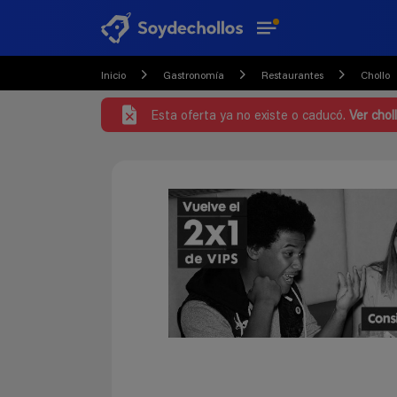
Inicio
Gastronomía
Restaurantes
Chollo
Esta oferta ya no existe o caducó.
Ver chol