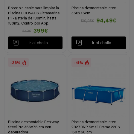
Robot sin cable para limpiar la
Piscina desmontable Intex
Piscina ECOVACS Ultramarine
366x76cm
P1 - Batería de 180min, hasta
94,49€
139,95€
180m2, Control por App.
399€
549€
Ir al chollo
Ir al chollo
-26%
-41%
Piscina desmontable Bestway
Piscina desmontable Intex
Steel Pro 366x76 cm con
28270NP Small Frame 220 x
depuradora
150 x 60 cm