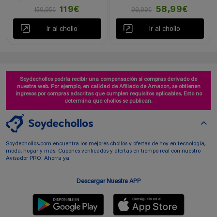
119€
58,99€
159,95€
99,99€
Ir al chollo
Ir al chollo
Soydechollos podría recibir una compensación si compras derivado de
nuestra web. Por ejemplo, en calidad de Afiliado de Amazon, se obtienen
ingresos por compras adscritas que cumplen requisitos aplicables. Esto no
determina que chollos se publican.
Soydechollos.com encuentra los mejores chollos y ofertas de hoy en tecnología,
moda, hogar y más. Cupones verificados y alertas en tiempo real con nuestro
Avisador PRO. Ahorra ya
Descargar Nuestra APP