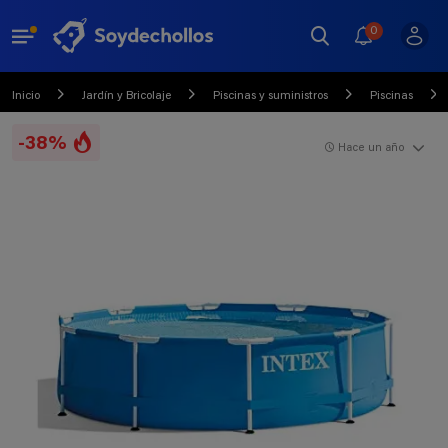
0
Inicio
Jardín y Bricolaje
Piscinas y suministros
Piscinas
-38%
Hace un año