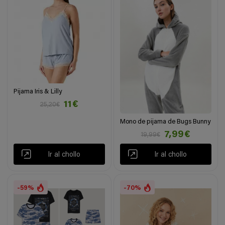
Pijama Iris & Lilly
11€
25,20€
Mono de pijama de Bugs Bunny
7,99€
19,99€
Ir al chollo
Ir al chollo
-59%
-70%