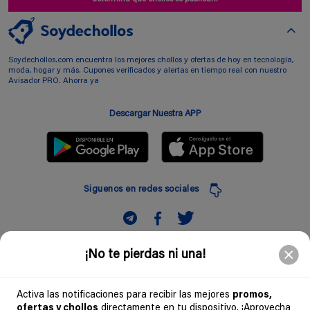
Soydechollos.com encuentra los mejores chollos y ofertas de hoy en tecnología,
moda, hogar y más. Cupones verificados y alertas en tiempo real con nuestro
Avisador PRO. Ahorra ya
Descargar Nuestra APP
Siguenos en redes sociales
Suscribir
¡No te pierdas ni una!
Introduciendo mi correo electronico acepto la politica de privacidad y doy mi
consentimiento a recibir comerciales a traves de mi e-mail
Activa las notificaciones para recibir las mejores
promos,
ofertas y chollos
directamente en tu dispositivo. ¡Aprovecha