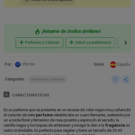
¡Avisame de chollos similares!
Perfumes y Colonias
Salud y parafarmacia
Maqu
ofertas
Por:
Envio:
España
Categorías:
Perfumes y Colonias
CARACTERISTÍCAS
Es un perfume que se presenta en un envase de color negro muy cañero.En
el corazón de este
perfume
rebelde late un cuero flamante, sostenido por
un acorde floral y femenino de rosa picante y espino.En el secado, la
vainilla negra y los toques de ambroxan y musgo le dan a la
fragancia
un
rastro inolvidable. Es perfecto para regalar y tiene un tamaño de 30 ml