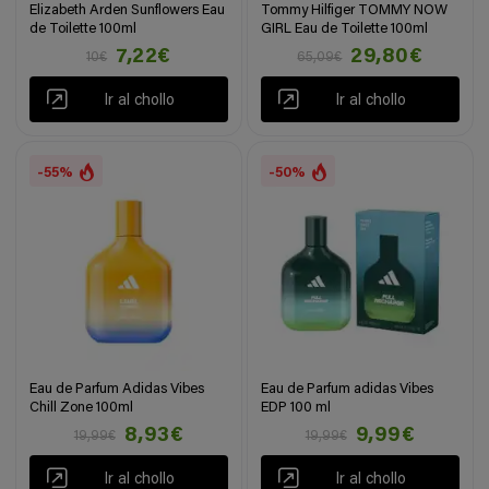
Elizabeth Arden Sunflowers Eau
Tommy Hilfiger TOMMY NOW
de Toilette 100ml
GIRL Eau de Toilette 100ml
7,22€
29,80€
10€
65,09€
Ir al chollo
Ir al chollo
-55%
-50%
Eau de Parfum Adidas Vibes
Eau de Parfum adidas Vibes
Chill Zone 100ml
EDP 100 ml
8,93€
9,99€
19,99€
19,99€
Ir al chollo
Ir al chollo