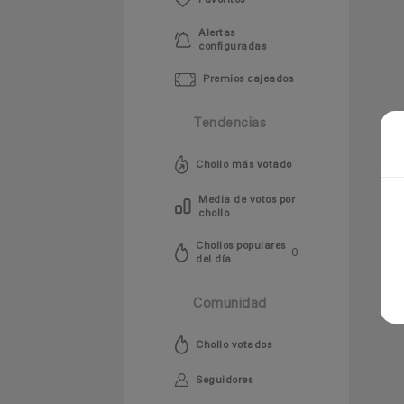
Favoritos
Alertas
configuradas
Premios cajeados
Tendencias
Chollo más votado
Media de votos por
chollo
Chollos populares
0
del día
Comunidad
Chollo votados
Seguidores