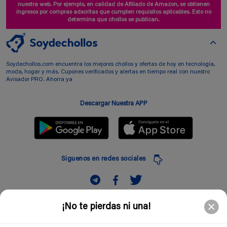
nuestra web. Por ejemplo, en calidad de Afiliado de Amazon, se obtienen
ingresos por compras adscritas que cumplen requisitos aplicables. Esto no
determina que chollos se publican.
Soydechollos.com encuentra los mejores chollos y ofertas de hoy en tecnología,
moda, hogar y más. Cupones verificados y alertas en tiempo real con nuestro
Avisador PRO. Ahorra ya
Descargar Nuestra APP
Siguenos en redes sociales
Suscribir
¡No te pierdas ni una!
Introduciendo mi correo electronico acepto la politica de privacidad y doy mi