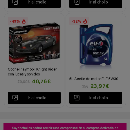
Ir al chollo
Ir al chollo
-49%
-32%
Coche Playmobil Knight Rider
con luces y sonidos
5L Aceite de motor ELF 5W30
40,76€
79,99€
23,97€
35€
Ir al chollo
Ir al chollo
Soydechollos podría recibir una compensación si compras derivado de