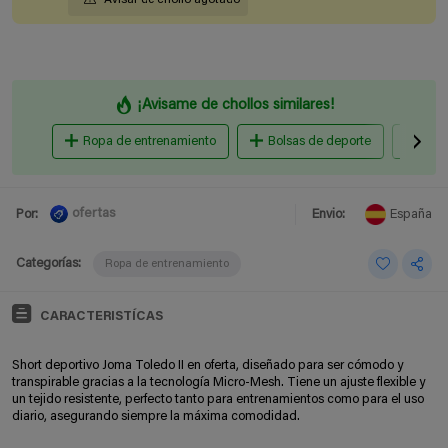
¡Avisame de chollos similares!
Ropa de entrenamiento
Bolsas de deporte
Zapa
ofertas
Por:
Envio:
España
Categorías:
Ropa de entrenamiento
CARACTERISTÍCAS
Short deportivo Joma Toledo II en oferta, diseñado para ser cómodo y
transpirable gracias a la tecnología Micro-Mesh. Tiene un ajuste flexible y
un tejido resistente, perfecto tanto para entrenamientos como para el uso
diario, asegurando siempre la máxima comodidad.