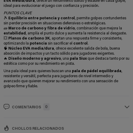
EVA media/dura
, ofrece un rendimiento sólido y estable en cada golpe,
ideal para evolucionar el juego con confianza y precisión.
PUNTOS CLAVE
🎾
Equilibrio entre potencia y control
, permite golpes contundentes
sin perder precisión en situaciones defensivas o estratégicas.
🧱
Marco de carbono y fibra de vidrio
, combinación que mejora la
estabilidad
, amplía el punto dulce y aumenta la resistencia al desgaste.
💥
Planos de carbono 3K
, aportan una respuesta firme y consistente,
optimizando la
potencia
sin sacrificar el
control
.
🧠
Núcleo EVA media/dura
, ofrece excelente salida de bola, buena
absorción de impactos y un tacto sólido para jugadores exigentes.
🔥
Diseño moderno y agresivo
, una
pala Siux
que destaca tanto por su
estética como por su rendimiento en pista.
Una pala ideal para quienes buscan una
pala de pádel equilibrada
,
resistente y versátil, perfecta para jugadores de nivel intermedio y
avanzado que quieren mejorar su rendimiento con una sensación de
golpeo firme y fiable.
0
COMENTARIOS
CHOLLOS RELACIONADOS