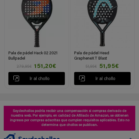
Pala de pádel Hack 02 2021
Pala de pádel Head
Bullpadel
GrapheneXT Blast
151,20€
51,95€
279,95€
51,95€
Ir al chollo
Ir al chollo
Soydechollos podría recibir una compensación si compras derivado de
nuestra web. Por ejemplo, en calidad de Afiliado de Amazon, se obtienen
ingresos por compras adscritas que cumplen requisitos aplicables. Esto no
determina que chollos se publican.