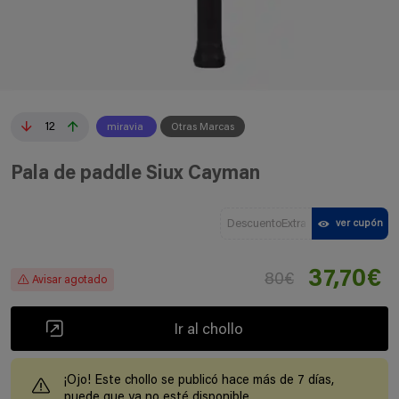
12
miravia
Otras Marcas
Pala de paddle Siux Cayman
DescuentoExtra
ver cupón
37,70€
80€
Avisar agotado
Ir al chollo
¡Ojo! Este chollo se publicó hace más de 7 días,
puede que ya no esté disponible