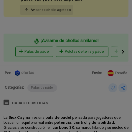
Avisar de chollo agotado
¡Avisame de chollos similares!
Palas de pádel
Pelotas de tenis y pádel
Ropa y 
ofertas
Por:
Envio:
España
Categorías:
Palas de pádel
CARACTERISTÍCAS
La
Siux Cayman
es una
pala de pádel
pensada para jugadores que
buscan un equilibrio real entre
potencia, control y durabilidad
.
Gracias a su construcción en
carbono 3K
, su marco híbrido y su núcleo de