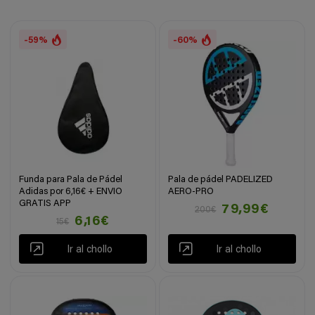
-59%
-60%
Funda para Pala de Pádel
Pala de pádel PADELIZED
Adidas por 6,16€ + ENVIO
AERO-PRO
GRATIS APP
79,99€
200€
6,16€
15€
Ir al chollo
Ir al chollo