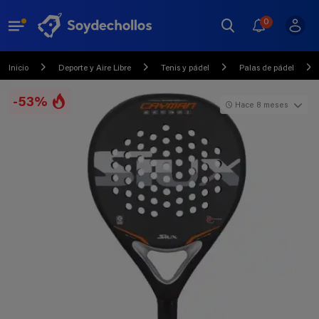
0
Inicio
Deporte y Aire Libre
Tenis y pádel
Palas de pádel
-53%
Hace 8 meses