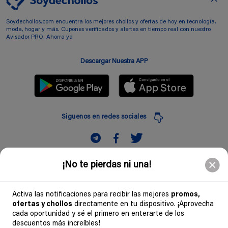
Soydechollos.com encuentra los mejores chollos y ofertas de hoy en tecnología,
moda, hogar y más. Cupones verificados y alertas en tiempo real con nuestro
Avisador PRO. Ahorra ya
Descargar Nuestra APP
Siguenos en redes sociales
Suscribir
¡No te pierdas ni una!
Introduciendo mi correo electronico acepto la politica de privacidad y doy mi
consentimiento a recibir comerciales a traves de mi e-mail
Activa las notificaciones para recibir las mejores
promos,
ofertas y chollos
directamente en tu dispositivo. ¡Aprovecha
Comunidad
cada oportunidad y sé el primero en enterarte de los
descuentos más increíbles!