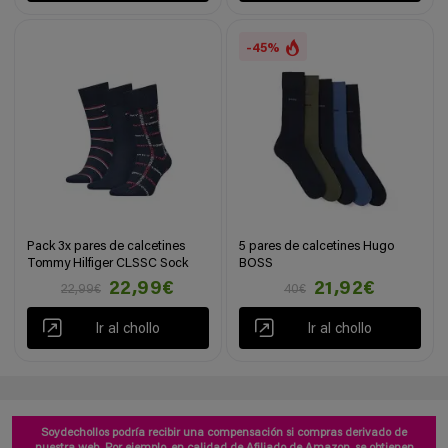
-45%
Pack 3x pares de calcetines
5 pares de calcetines Hugo
Tommy Hilfiger CLSSC Sock
BOSS
22,99€
21,92€
22,99€
40€
Ir al chollo
Ir al chollo
Soydechollos podría recibir una compensación si compras derivado de
nuestra web. Por ejemplo, en calidad de Afiliado de Amazon, se obtienen