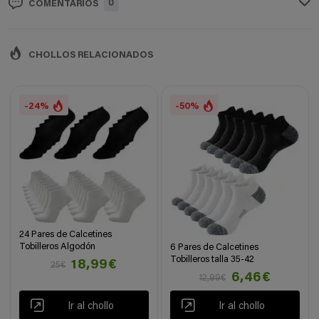
0
COMENTARIOS
CHOLLOS RELACIONADOS
-24%
-50%
24 Pares de Calcetines
Tobilleros Algodón
6 Pares de Calcetines
Tobilleros talla 35-42
18,99€
25€
6,46€
12,99€
Ir al chollo
Ir al chollo