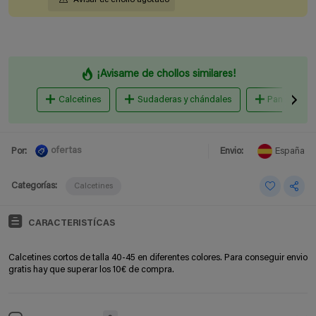
¡Avisame de chollos similares!
Calcetines
Sudaderas y chándales
Pantalones 
ofertas
Por:
Envio:
España
Categorías:
Calcetines
CARACTERISTÍCAS
Calcetines cortos de talla 40-45 en diferentes colores. Para conseguir envio
gratis hay que superar los 10€ de compra.