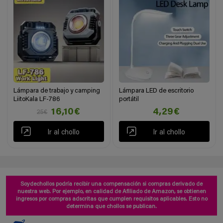
Lámpara de trabajo y camping
Lámpara LED de escritorio
LiitoKala LF-786
portátil
16,10€
4,29€
25€
Ir al chollo
Ir al chollo
Soydechollos podría recibir una compensación si compras derivado de
nuestra web. Por ejemplo, en calidad de Afiliado de Amazon, se obtienen
ingresos por compras adscritas que cumplen requisitos aplicables. Esto no
determina que chollos se publican.