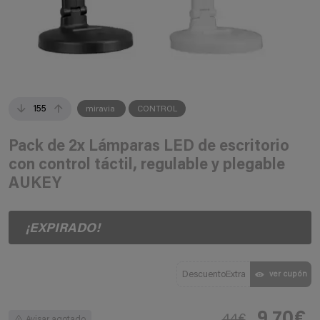
155
miravia
CONTROL
Pack de 2x Lámparas LED de escritorio
con control táctil, regulable y plegable
AUKEY
¡EXPIRADO!
DescuentoExtra
ver cupón
9,70€
44€
Avisar agotado