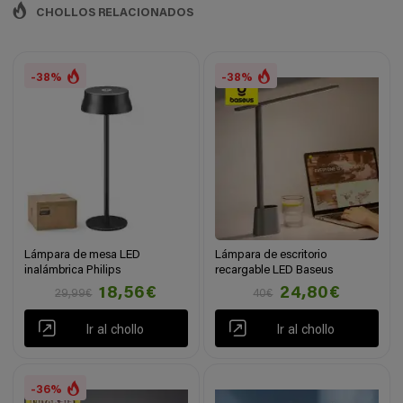
CHOLLOS RELACIONADOS
-38%
-38%
Lámpara de mesa LED
Lámpara de escritorio
inalámbrica Philips
recargable LED Baseus
18,56€
24,80€
29,99€
40€
Ir al chollo
Ir al chollo
-36%