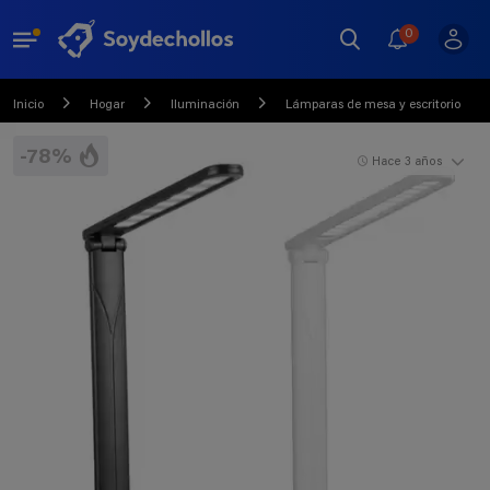
0
Inicio
Hogar
Iluminación
Lámparas de mesa y escritorio
-78%
Hace 3 años