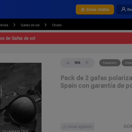
Re
Enviar chollos
 Moda
Gafas de sol
Chollo
los de Gafas de sol
166
Hawkers
Haw
Pack de 2 gafas polari
Spain con garantía de po
60
Avisar agotado