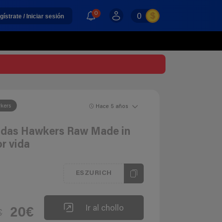
0
0
gístrate / Iniciar sesión
kers
Hace 5 años
zadas Hawkers Raw Made in
r vida
ESZURICH
Ir al chollo
20€
€