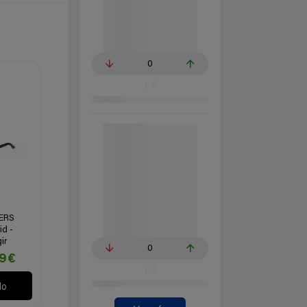
0
KERS
id -
ir
0
99€
lo