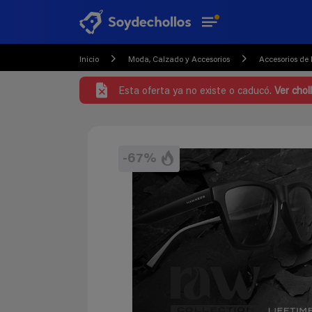
Inicio
Moda, Calzado y Accesorios
Accesorios de
Esta oferta ya no existe o caducó.
Ver chol
-67%