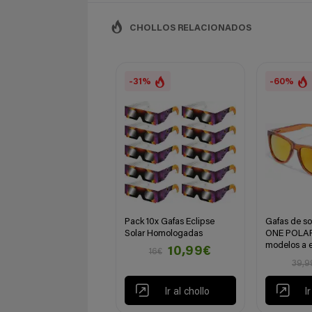
CHOLLOS RELACIONADOS
-31%
-60%
Pack 10x Gafas Eclipse
Gafas de s
Solar Homologadas
ONE POLARI
modelos a e
10,99€
16€
39,9
Ir al chollo
I