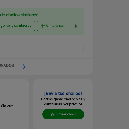
de chollos similares!
 gorros y sombreros
Cinturones
Guantes (moda)
2 gaf
ONADOS
¡Envía tus chollos!
Podrás ganar chollocoins y
cambiarlas por premios
sólo 20€.
Enviar chollo