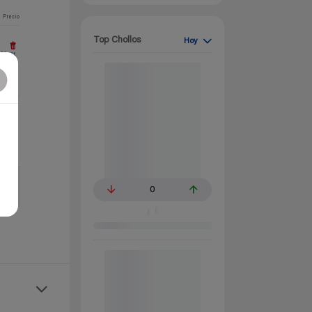
Top Chollos
Hoy
0