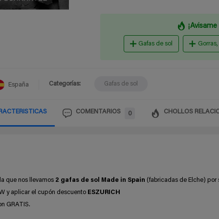
¡Avisame 
Gafas de sol
Gorras,
Categorías:
Gafas de sol
España
RACTERISTICAS
COMENTARIOS
CHOLLOS RELACI
0
la que nos llevamos
2 gafas de sol Made in Spain
(fabricadas de Elche) por 
AW y aplicar el cupón descuento
ESZURICH
son GRATIS.