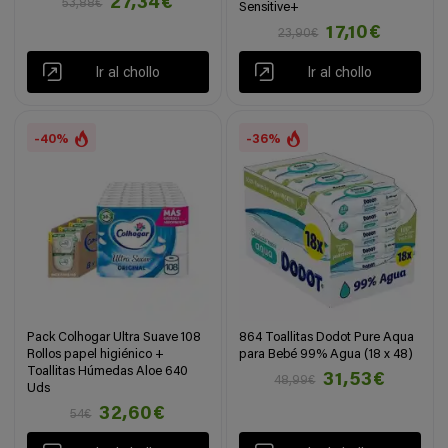
27,34€
53,88€
Sensitive+
17,10€
23,90€
Ir al chollo
Ir al chollo
-40%
-36%
Pack Colhogar Ultra Suave 108
864 Toallitas Dodot Pure Aqua
Rollos papel higiénico +
para Bebé 99% Agua (18 x 48)
Toallitas Húmedas Aloe 640
31,53€
48,99€
Uds
32,60€
54€