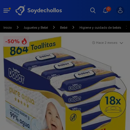
0
Inicio
Juguetes y Bebé
Bebé
Higiene y cuidado de bebés
-50%
Hace 2 meses