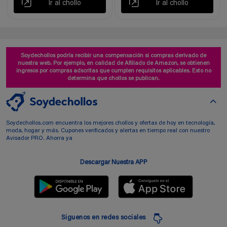
Ir al chollo
Ir al chollo
Soydechollos podría recibir una compensación si compras derivado de
nuestra web. Por ejemplo, en calidad de Afiliado de Amazon, se obtienen
ingresos por compras adscritas que cumplen requisitos aplicables. Esto no
determina que chollos se publican.
Soydechollos.com encuentra los mejores chollos y ofertas de hoy en tecnología,
moda, hogar y más. Cupones verificados y alertas en tiempo real con nuestro
Avisador PRO. Ahorra ya
Descargar Nuestra APP
Siguenos en redes sociales