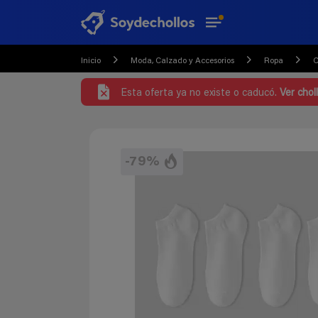
Inicio
Moda, Calzado y Accesorios
Ropa
C
Esta oferta ya no existe o caducó.
Ver chol
-79%