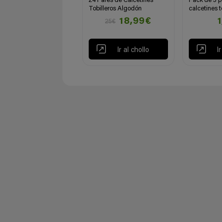
24 Pares de Calcetines
Pack de 5 p
Tobilleros Algodón
calcetines t
18,99€
25€
Ir al chollo
I