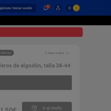
0
0
gístrate / Iniciar sesión
s Marcas
Hace 3 años
leros de algodón, talla 38-44
Ir al chollo
1,50€