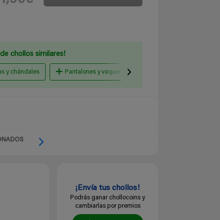
de chollos similares!
s y chándales
Pantalones y vaqueros
Trajes y americanas
ONADOS
¡Envía tus chollos!
Podrás ganar chollocoins y
cambiarlas por premios