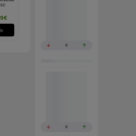
lcetines
SSC
99€
lo
0
0