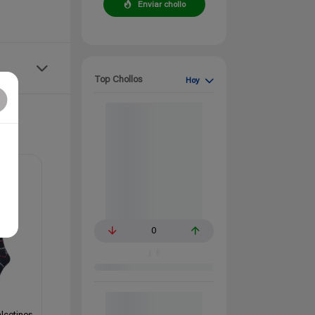
Enviar chollo
Top Chollos
Hoy
0