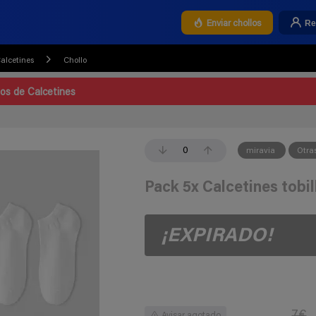
Re
Enviar chollos
alcetines
Chollo
los de Calcetines
0
miravia
Otra
Pack 5x Calcetines tobil
¡EXPIRADO!
7€