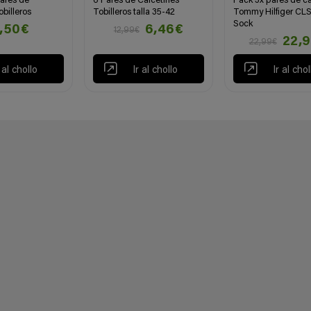
ares de
6 Pares de Calcetines
Pack 3x pares de ca
obilleros
Tobilleros talla 35-42
Tommy Hilfiger CL
Sock
1,50€
6,46€
12,99€
22,
22,99€
r al chollo
Ir al chollo
Ir al chol