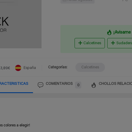
Avisar agotado
¡Avisame 
Calcetines
Sudadera
Categorías:
Calcetines
España
3,89€
RACTERISTICAS
COMENTARIOS
CHOLLOS RELACI
0
s colores a elegir!