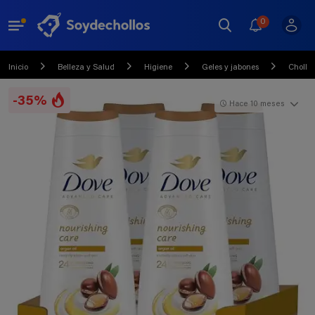
0
Inicio
Belleza y Salud
Higiene
Geles y jabones
Chollo
-35%
Hace 10 meses