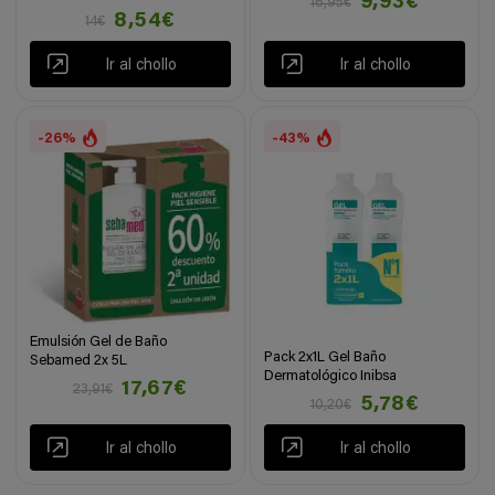
9,93€
16,95€
8,54€
14€
Ir al chollo
Ir al chollo
-26%
-43%
Emulsión Gel de Baño
Pack 2x1L Gel Baño
Sebamed 2x 5L
Dermatológico Inibsa
17,67€
23,91€
5,78€
10,20€
Ir al chollo
Ir al chollo