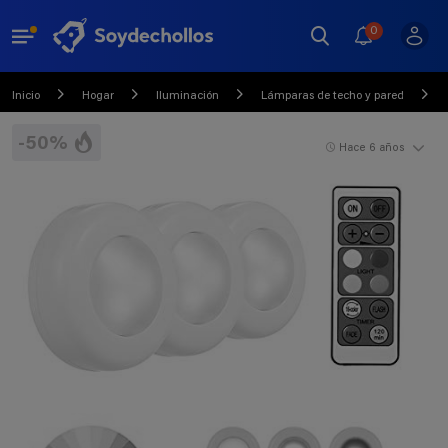
0
Inicio
Hogar
Iluminación
Lámparas de techo y pared
-50%
Hace 6 años