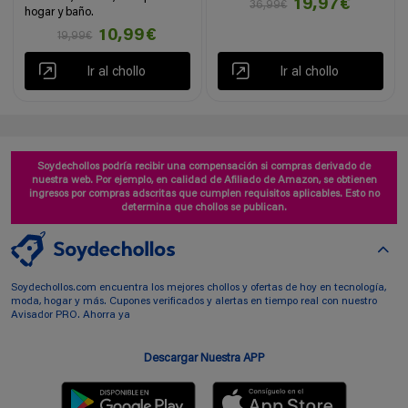
19,97€
36,99€
hogar y baño.
10,99€
19,99€
Ir al chollo
Ir al chollo
Soydechollos podría recibir una compensación si compras derivado de
nuestra web. Por ejemplo, en calidad de Afiliado de Amazon, se obtienen
ingresos por compras adscritas que cumplen requisitos aplicables. Esto no
determina que chollos se publican.
Soydechollos.com encuentra los mejores chollos y ofertas de hoy en tecnología,
moda, hogar y más. Cupones verificados y alertas en tiempo real con nuestro
Avisador PRO. Ahorra ya
Descargar Nuestra APP