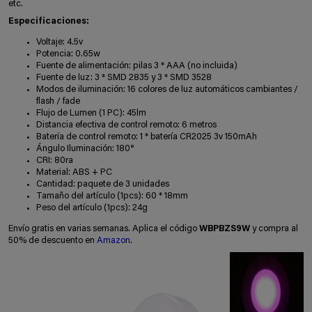
etc.
Especificaciones:
Voltaje: 4.5v
Potencia: 0.65w
Fuente de alimentación: pilas 3 * AAA (no incluida)
Fuente de luz: 3 * SMD 2835 y 3 * SMD 3528
Modos de iluminación: 16 colores de luz automáticos cambiantes /
flash / fade
Flujo de Lumen (1 PC): 45lm
Distancia efectiva de control remoto: 6 metros
Batería de control remoto: 1 * batería CR2025 3v 150mAh
Ángulo Iluminación: 180°
CRI: 80ra
Material: ABS + PC
Cantidad: paquete de 3 unidades
Tamaño del artículo (1pcs): 60 * 18mm
Peso del artículo (1pcs): 24g
Envío gratis en varias semanas. Aplica el código
WBPBZS9W
y compra al
50% de descuento en
Amazon
.