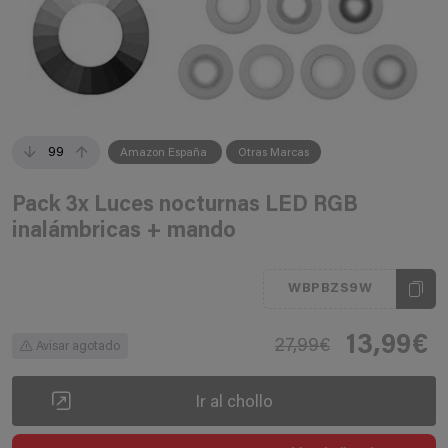
99
Amazon España
Otras Marcas
Pack 3x Luces nocturnas LED RGB
inalámbricas + mando
WBPBZS9W
13,99€
27,99€
Avisar agotado
Ir al chollo