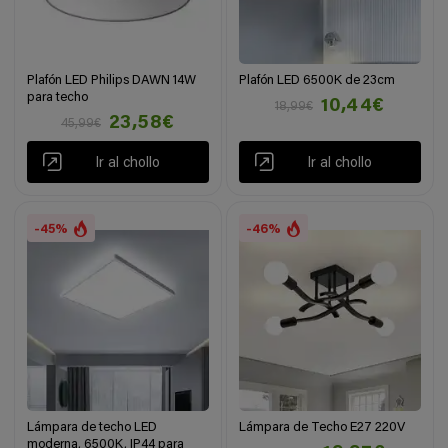
Plafón LED Philips DAWN 14W
Plafón LED 6500K de 23cm
para techo
10,44€
18,99€
23,58€
45,99€
Ir al chollo
Ir al chollo
-45%
-46%
Lámpara de techo LED
Lámpara de Techo E27 220V
moderna, 6500K, IP44 para