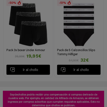
-50%
-51%
Pack 3x boxer Under Armour
Pack de 5 Calzoncillos Slips
Tommy Hilfiger
19,95€
39,99€
32€
64,90€
Ir al chollo
Ir al chollo
Soydechollos podría recibir una compensación si compras derivado de
nuestra web. Por ejemplo, en calidad de Afiliado de Amazon, se obtienen
ingresos por compras adscritas que cumplen requisitos aplicables. Esto no
determina que chollos se publican.