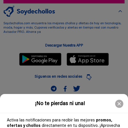
Soydechollos.com encuentra los mejores chollos y ofertas de hoy en tecnología,
moda, hogar y más. Cupones verificados y alertas en tiempo real con nuestro
Avisador PRO. Ahorra ya
Descargar Nuestra APP
Siguenos en redes sociales
Suscribir
¡No te pierdas ni una!
Introduciendo mi correo electronico acepto la politica de privacidad y doy mi
consentimiento a recibir comerciales a traves de mi e-mail
Activa las notificaciones para recibir las mejores
promos,
ofertas y chollos
directamente en tu dispositivo. ¡Aprovecha