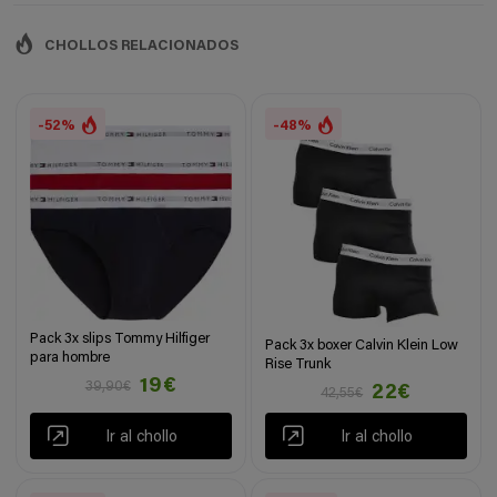
CHOLLOS RELACIONADOS
-52%
-48%
Pack 3x slips Tommy Hilfiger
Pack 3x boxer Calvin Klein Low
para hombre
Rise Trunk
19€
39,90€
22€
42,55€
Ir al chollo
Ir al chollo