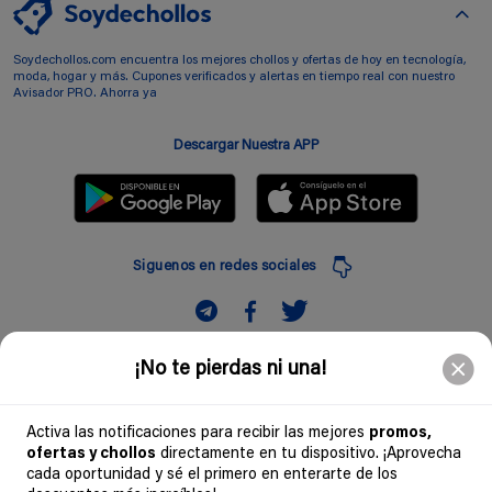
Soydechollos.com encuentra los mejores chollos y ofertas de hoy en tecnología,
moda, hogar y más. Cupones verificados y alertas en tiempo real con nuestro
Avisador PRO. Ahorra ya
Descargar Nuestra APP
Siguenos en redes sociales
Suscribir
¡No te pierdas ni una!
Introduciendo mi correo electronico acepto la politica de privacidad y doy mi
consentimiento a recibir comerciales a traves de mi e-mail
Activa las notificaciones para recibir las mejores
promos,
ofertas y chollos
directamente en tu dispositivo. ¡Aprovecha
Comunidad
cada oportunidad y sé el primero en enterarte de los