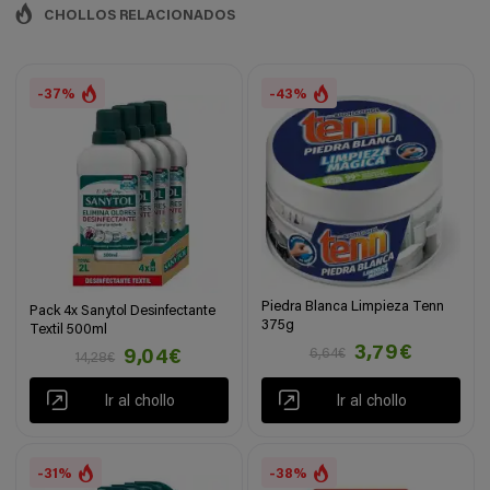
CHOLLOS RELACIONADOS
-37%
-43%
Piedra Blanca Limpieza Tenn
Pack 4x Sanytol Desinfectante
375g
Textil 500ml
3,79€
6,64€
9,04€
14,28€
Ir al chollo
Ir al chollo
-31%
-38%