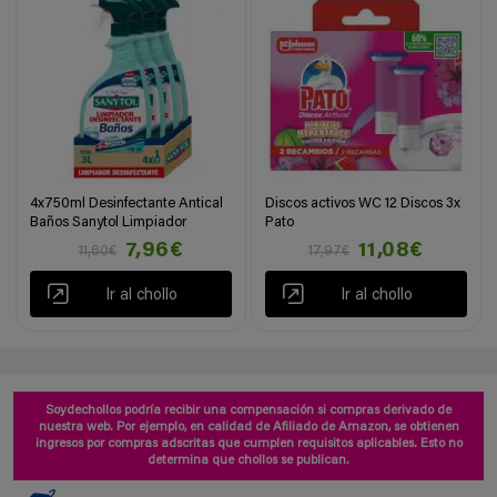
4x750ml Desinfectante Antical
Discos activos WC 12 Discos 3x
Baños Sanytol Limpiador
Pato
7,96€
11,08€
11,60€
17,97€
Ir al chollo
Ir al chollo
Soydechollos podría recibir una compensación si compras derivado de
nuestra web. Por ejemplo, en calidad de Afiliado de Amazon, se obtienen
ingresos por compras adscritas que cumplen requisitos aplicables. Esto no
determina que chollos se publican.