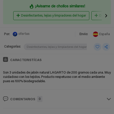
¡Avisame de chollos similares!
Desinfectantes, lejías y limpiadores del hogar
Detergente
ofertas
Por:
Envio:
España
Categorías:
Desinfectantes, lejías y limpiadores del hogar
CARACTERISTÍCAS
Son 3 unidades de jabón natural LAGARTO de 200 gramos cada una. Muy
cuidadoso con los tejidos. Producto respetuoso con el medio ambiente
pues es 100% biodegradable.
0
COMENTARIOS